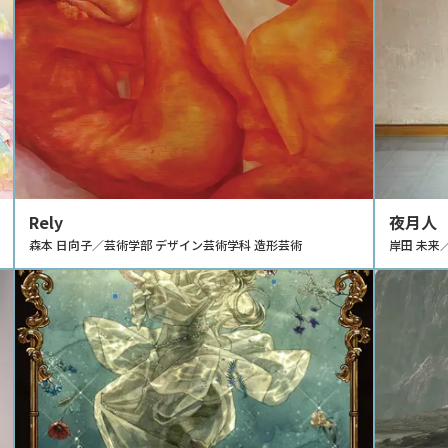
Rely
夜月人 
森本 日向子／芸術学部 デザイン芸術学科 造形芸術
岸田 未来