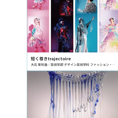
短く尊きtrajectoire
大石 茉利香／芸術学部 デザイン芸術学科 ファッション・テ
キスタイル