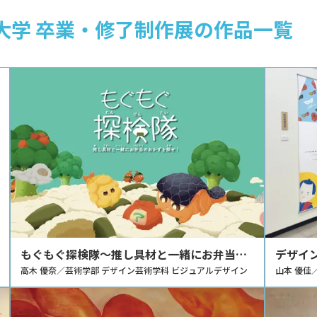
学大学 卒業・修了制作展の作品一覧
もぐもぐ探検隊〜推し具材と一緒にお弁当の
デザイ
おかずを探せ！〜
高木 優奈／芸術学部 デザイン芸術学科 ビジュアルデザイン
山本 優佳