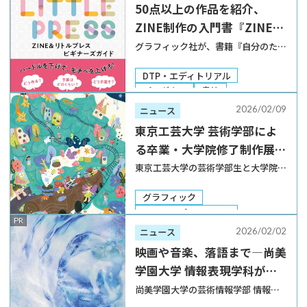
50点以上の作品を紹介、
ファッション
写真・映像
ZINE制作の入門書『ZINE&
リトルプレス ビギナーズガ
グラフィック社が、書籍『自分のため
に本をつくる ZINE&リトルプレス
イド』が4月発売
ビギナーズガイド』を2026年4月に発
DTP・エディトリアル
売する。 同書は、自由な手法やテー
プロダクト
書籍
マで個人やグループが自主制作する冊
2026/02/09
ニュース
子「ZINE（ジン）」の入門者向け
東京工芸大学 芸術学部によ
[…]
る卒業・大学院修了制作展が
2月13日より開催
東京工芸大学の芸術学部生と大学院芸
術学研究科生による卒業・修了制作展
が、2026年2月13日から15日までの3
グラフィック
日間、中野キャンパスで開催される。
DTP・エディトリアル
PR
写真、映像、デザイン、インタラクテ
Web・UI／UX
卒業制作展
2026/02/02
ニュース
ィブメディア、アニメーション、ゲー
映画や音楽、落語まで―尚美
ム、マ […]
学園大学 情報表現学科が多
彩な「卒展・卒業イベント」
尚美学園大学の芸術情報学部 情報表
現学科および大学院情報表現専攻が、