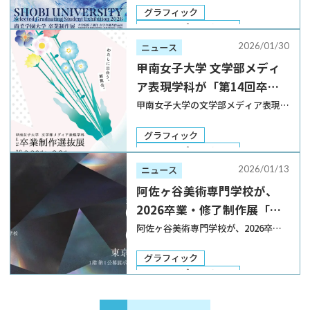
を開催
「尚美学園大学 卒業制作展 大学院修
グラフィック
了制作 在学生優秀作品展」を2026年2
DTP・エディトリアル
月12日から2月15日まで、東京芸術劇
Web・UI／UX
卒業制作展
2026/01/30
ニュース
場Gallery 1・2にて開催する。 […]
甲南女子大学 文学部メディ
ア表現学科が「第14回卒業
制作選抜展」を開催
甲南女子大学の文学部メディア表現学
科が、「第14回卒業制作選抜展」を
2026年2月26日から3月3日まで、兵
グラフィック
庫・神戸のアート〇美空間Sagaで開
DTP・エディトリアル
催する。 2006年に開設した同学科で
Web・UI／UX
卒業制作展
2026/01/13
ニュース
は、多様なメディアの特徴を学び、体
阿佐ヶ谷美術専門学校が、
験を […]
2026卒業・修了制作展「瞬
刻」を東京都美術館で開催
阿佐ヶ谷美術専門学校が、2026卒
業・修了制作展を2026年2月22日から
26日まで開催する。会場は、同校と
グラフィック
しては初となる東京都美術館1F 第1公
DTP・エディトリアル
募展示室／ギャラリーA。事前予約不
Web・UI／UX
要、入場料無料。 同展では、2025年
建築・インテリア
プロダクト