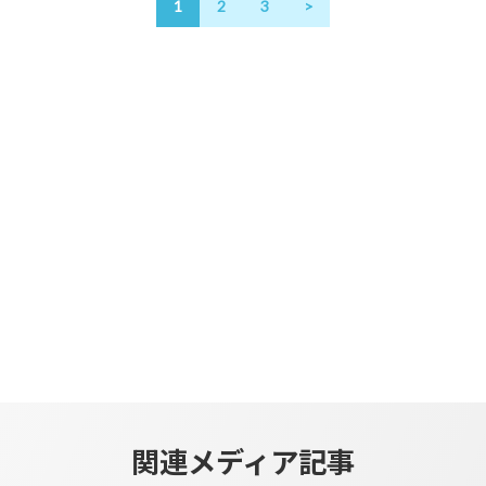
1
2
3
>
度 […]
卒業制作展
関連メディア記事