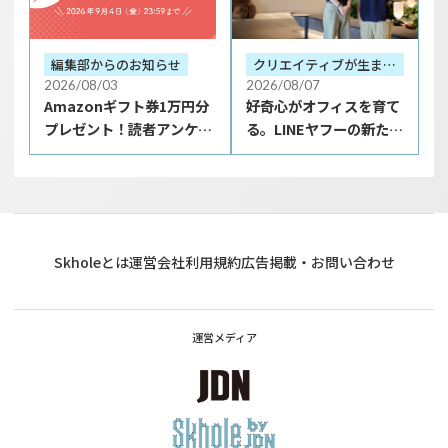
編集部からのお知らせ
クリエイティブが生まれ
る場
2026/08/03
2026/08/07
Amazonギフト券1万円分
好奇心がオフィスを育て
プレゼント！読者アンケー
る。LINEヤフーの新たな
トを9月4日まで実施中！
「働く場」
Skholeとは
運営会社
利用規約
広告掲載・お問い合わせ
運営メディア