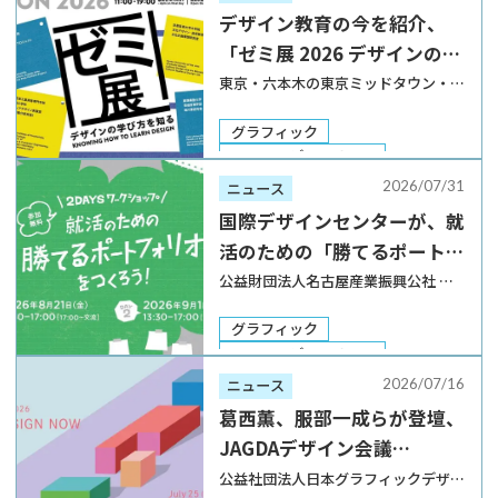
デザイン教育の今を紹介、
「ゼミ展 2026 デザインの学
び方を知る」が東京ミッドタ
東京・六本木の東京ミッドタウン・デ
ザインハブにて、第120回企画展「ゼ
ウンで開催
ミ展 2026 デザインの学び方を知る」
グラフィック
が2026年8月30日から9月26日まで開
DTP・エディトリアル
催される。 2018年より開催されてい
写真・映像
2026/07/31
ニュース
る「ゼミ展」は、全国の教育機関 […]
デザイン思考・哲学
国際デザインセンターが、就
イベント・展示
活のための「勝てるポートフ
ォリオ」を作るワークショッ
公益財団法人名古屋産業振興公社 国
際デザインセンターと金城学院大学
プを開催
デザイン工学部が、「就活のための
グラフィック
『勝てるポートフォリオ』をつくろ
DTP・エディトリアル
う！｜2Daysワークショップ」を開催
Web・UI／UX
2026/07/16
ニュース
する。日程は2026年8月21日と9月1日
建築・インテリア
プロダクト
葛西薫、服部一成らが登壇、
で、会場 […]
ファッション
写真・映像
JAGDAデザイン会議
ブランディング
2026「Graphic Design
デザイン思考・哲学
公益社団法人日本グラフィックデザイ