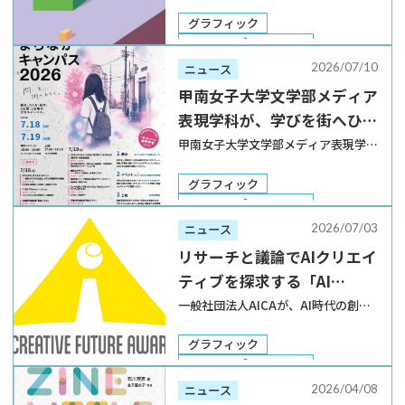
イベント・展示
講座
ン協会は、2026年7月25日と26日の2
Now」が開催
日間、「JAGDAデザイン会議」を開
グラフィック
催する。東京・六本木の東京ミッドタ
DTP・エディトリアル
ウン・デザインハブが会場となるほ
Web・UI／UX
2026/07/10
ニュース
か、Zoomウェビナーによるライブ
建築・インテリア
甲南女子大学文学部メディア
配信も行 […]
ブランディング
表現学科が、学びを街へひら
デザイン思考・哲学
く「まちなかキャンパス
甲南女子大学文学部メディア表現学科
が、「まちなかキャンパス 2026」を
2026」を開催
2026年7月18日と19日の2日間にわた
グラフィック
り、兵庫県神戸市のこうべまちづくり
DTP・エディトリアル
会館と元町映画館で開催する。 メデ
Web・UI／UX
プロダクト
2026/07/03
ニュース
ィア表現学科では2027年度にカリキ
写真・映像
リサーチと議論でAIクリエイ
ュ […]
デザイン思考・哲学
ティブを探求する「AI
イベント・展示
Creative Future
一般社団法人AICAが、AI時代の創造
性を探求するアワード「AI Creative
Awards（AICA）2026」が
Future Awards（AICA）2026」のエ
グラフィック
初の公募受付を開始
ントリー受付を2026年6月17日より開
DTP・エディトリアル
始した。応募期間は9月13日まで。 同
Web・UI／UX
2026/04/08
ニュース
アワー […]
建築・インテリア
プロダクト