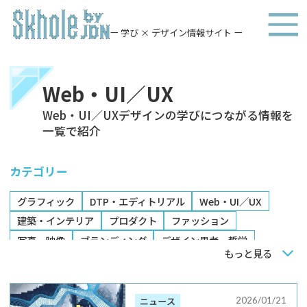
ー 学び × デザイン情報サイト ー
Web・UI／UX
Web・UI／UXデザインの学びにつながる情報を
一覧で紹介
カテゴリー
グラフィック
DTP・エディトリアル
Web・UI／UX
建築・インテリア
プロダクト
ファッション
写真・映像
ブランディング
デザイン思考・哲学
もっと見る
卒業制作展
イベント・展示
書籍
講座
製品・サービス
2026/01/21
ニュース