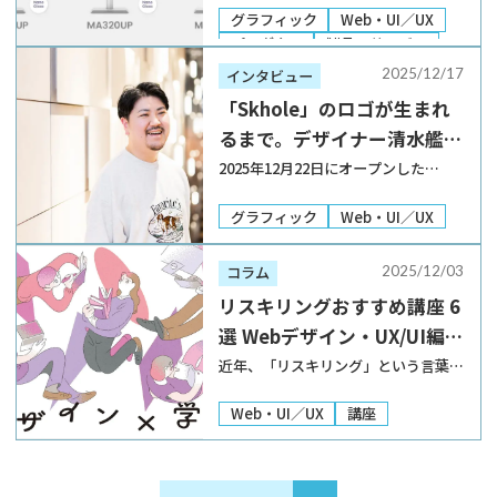
「MA270S」を発表
新製品として、シリーズ初となる5K
グラフィック
Web・UI／UX
解像度フラグシップモデル
プロダクト
製品・サービス
「MA270S」を発表した。合わせて、
2025/12/17
インタビュー
4Kモデルの「MA270UP」
「Skhole」のロゴが生まれ
「MA320UP」も発表 […]
るまで。デザイナー清水艦期
が考える“余暇と学び”
2025年12月22日にオープンした
「Skhole by JDN（スコレーバイジェ
イディーエヌ）」の顔となる、大事な
グラフィック
Web・UI／UX
ロゴを手がけてくれたのは、グラフィ
ックデザイナーの清水艦期さんです。
2025/12/03
コラム
余暇を意味する「Skhole」とい […]
リスキリングおすすめ講座 6
選 Webデザイン・UX/UI編
【2025-2026年】
近年、「リスキリング」という言葉が
身近なものとなり、新しい知識やスキ
ルの修得を意識する人は、ますます増
Web・UI／UX
講座
えてきているのではないでしょうか？
本記事では、Webデザイン・UX/UIの
分野を学ぶことができる、社会人にも