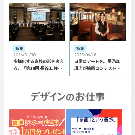
特集
特集
2026/01/30
2025/06/18
多様化する家族の形を考え
日常にアートを。星乃珈
る、「第19回 長谷工 住ま
琲店が絵画コンテストを
いのデザイン コンペティシ
開催する理由とは？
ョン」審査会レポート