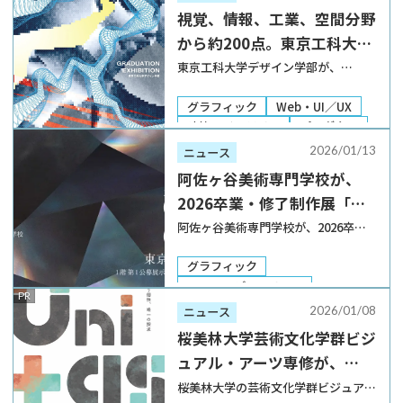
視覚、情報、⼯業、空間分野
から約200点。東京⼯科⼤学
デザイン学部「2025年度 卒
東京⼯科⼤学デザイン学部が、
「2025年度 卒業制作展」を2026年1
業制作展」開催
⽉30⽇から2⽉1⽇まで蒲⽥キャンパ
グラフィック
Web・UI／UX
スで開催する。今年度のテーマは
建築・インテリア
プロダクト
「Layer.」 同学部では、デザインの
卒業制作展
2026/01/13
ニュース
基礎となる「感性演習」とデジタルを
阿佐ヶ谷美術専門学校が、
中⼼とした […]
2026卒業・修了制作展「瞬
刻」を東京都美術館で開催
阿佐ヶ谷美術専門学校が、2026卒
業・修了制作展を2026年2月22日から
26日まで開催する。会場は、同校と
グラフィック
しては初となる東京都美術館1F 第1公
DTP・エディトリアル
PR
募展示室／ギャラリーA。事前予約不
Web・UI／UX
2026/01/08
ニュース
要、入場料無料。 同展では、2025年
建築・インテリア
プロダクト
桜美林大学芸術文化学群ビジ
度 […]
卒業制作展
ュアル・アーツ専修が、
2025年度の卒業制作展と卒
桜美林大学の芸術文化学群ビジュア