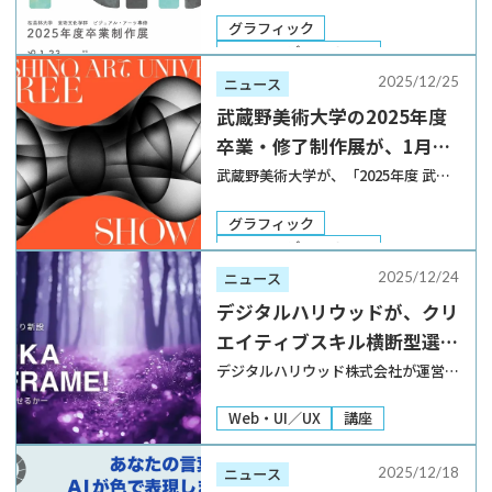
ル・アーツ専修が、2025年度の卒業
業制作選抜展を開催
制作展「Uni+as（ユニタス）」を
グラフィック
2026年1月23日から1月27日まで、東
DTP・エディトリアル
京・町田の「東京ひなたやまキャンパ
Web・UI／UX
2025/12/25
ニュース
ス」にて開催する。また卒業制作選抜
建築・インテリア
プロダクト
武蔵野美術大学の2025年度
展を、 […]
ファッション
卒業・修了制作展が、1月15
デザイン思考・哲学
日より2つのキャンパスで順
卒業制作展
武蔵野美術大学が、「2025年度 武蔵
野美術大学 卒業・修了制作展」を
次開催
2026年1月15日から2つのキャンパス
グラフィック
で順次開催する。東京・小平市の鷹の
DTP・エディトリアル
台キャンパスは1月15日から1月18日
Web・UI／UX
2025/12/24
ニュース
まで、東京・新宿区の市ヶ谷キャンパ
建築・インテリア
プロダクト
デジタルハリウッドが、クリ
スは […]
ファッション
エイティブスキル横断型選抜
デザイン思考・哲学
クラスを2026年春に新設
卒業制作展
デジタルハリウッド株式会社が運営す
るIT関連・デジタルコンテンツの人材
育成スクール「デジタルハリウッド」
Web・UI／UX
講座
が、クリエイティブスキル横断型選抜
クラス「HONKA RE:FRAME!ー世界を
2025/12/18
ニュース
問い直せるかー」を2026年春に新設