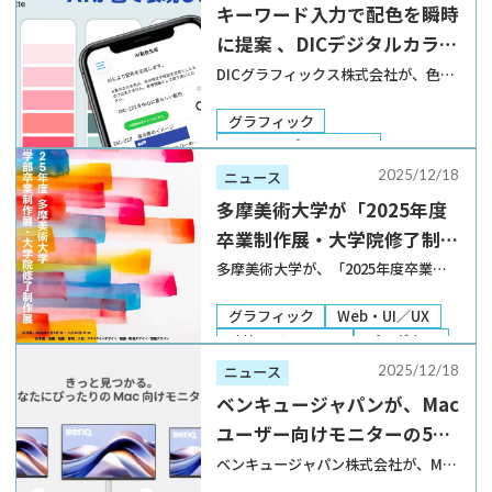
キーワード入力で配色を瞬時
[…]
に提案 、DICデジタルカラー
ガイド®に「AI配色検索機
DICグラフィックス株式会社が、色見
本帳アプリ「DICデジタルカラーガイ
能」が新搭載
ド®」に、新機能「AI配色検索機能」
グラフィック
を搭載した。 「DICデジタルカラーガ
DTP・エディトリアル
イド®」は、デザイン、印刷、マーケ
Web・UI／UX
2025/12/18
ニュース
ティング業界などで活用されている色
建築・インテリア
プロダクト
多摩美術大学が「2025年度
見本帳 […]
ファッション
製品・サービス
卒業制作展・大学院修了制作
展」の学内展を2026年1月と
多摩美術大学が、「2025年度卒業制
作展・大学院修了制作展」の学内展
3月に開催
を、2026年1月9日から12日まで（A日
グラフィック
Web・UI／UX
程）と、3月13日から15日まで（B日
建築・インテリア
プロダクト
程）の2回に分けて開催する。会場
ファッション
卒業制作展
2025/12/18
ニュース
は、同大学の八王子キャンパス。 A日
ベンキュージャパンが、Mac
程の […]
ユーザー向けモニターの5K
解像度フラグシップモデル
ベンキュージャパン株式会社が、Mac
ユーザー向けモニターMAシリーズの