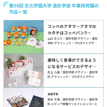
第55回 文化学園大学 造形学部 卒業研究展の
作品一覧
コッぺのアタマ－アタマの
カタチはコッペパン⁈－
山口 きらり／造形学部 デザイン・造形
学科 グラフィック・プロダクトデザイ
ンコース
美味しく食事ができるよう
になるサービスのデザイン
－離れて暮らす親子が共に
井上 心遥／造形学部 デザイン・造形学
科 グラフィック・プロダクトデザイン
「我が家の味」を作ること
コース
で生まれる対話を通して－
aarre
鈴木 千瑛／造形学部 デザイン・造形学
科 メディア映像クリエイションコース