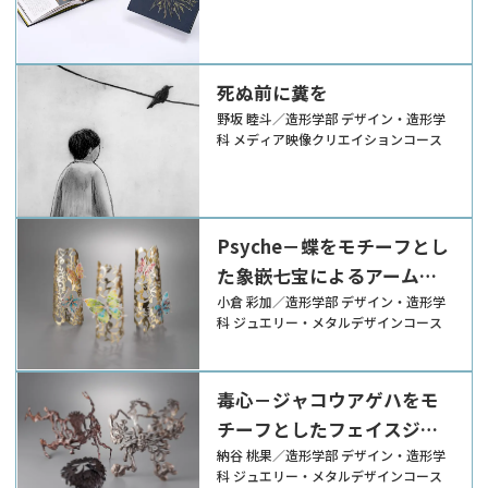
死ぬ前に糞を
野坂 睦斗／造形学部 デザイン・造形学
科 メディア映像クリエイションコース
Psyche－蝶をモチーフとし
た象嵌七宝によるアームジ
ュエリーの制作－
小倉 彩加／造形学部 デザイン・造形学
科 ジュエリー・メタルデザインコース
毒心－ジャコウアゲハをモ
チーフとしたフェイスジュ
エリーの制作－
納谷 桃果／造形学部 デザイン・造形学
科 ジュエリー・メタルデザインコース