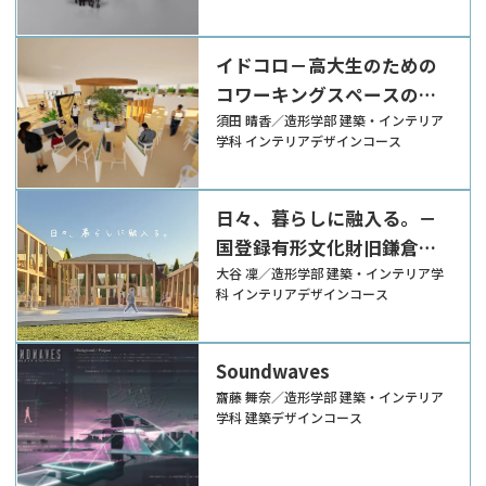
イドコロ－高大生のための
コワーキングスペースの提
案－
須田 晴香／造形学部 建築・インテリア
学科 インテリアデザインコース
日々、暮らしに融入る。－
国登録有形文化財旧鎌倉市
長谷子ども会館の利活用を
大谷 凜／造形学部 建築・インテリア学
科 インテリアデザインコース
伴う建築再生に関する研究
－
Soundwaves
齋藤 舞奈／造形学部 建築・インテリア
学科 建築デザインコース