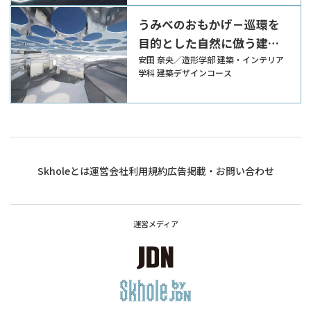
うみべのおもかげ－巡環を
目的とした自然に倣う建築
の創出に関する研究－
安田 奈央／造形学部 建築・インテリア
学科 建築デザインコース
Skholeとは
運営会社
利用規約
広告掲載・お問い合わせ
運営メディア