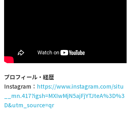
プロフィール・経歴
Instagram：
https://www.instagram.com/situ
__mn.417?igsh=MXIwMjN5ajFjYTJteA%3D%3
D&utm_source=qr