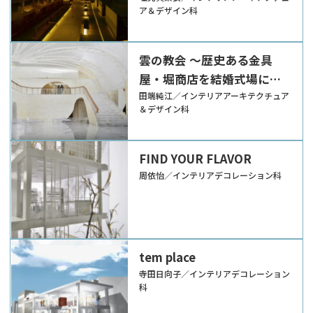
ア＆デザイン科
雲の教会 〜歴史ある金具
屋・堀商店を結婚式場にコ
ンバージョンする〜
田端純江／インテリアアーキテクチュア
＆デザイン科
FIND YOUR FLAVOR
周依怡／インテリアデコレーション科
tem place
寺田日向子／インテリアデコレーション
科