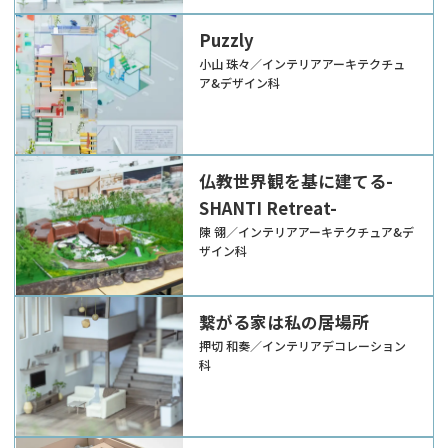
Puzzly
小山 珠々／インテリアアーキテクチュ
ア&デザイン科
仏教世界観を基に建てる-
SHANTI Retreat-
陳 翎／インテリアアーキテクチュア&デ
ザイン科
繋がる家は私の居場所
押切 和奏／インテリアデコレーション
科