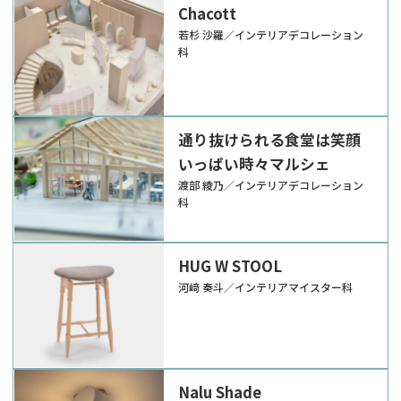
Chacott
若杉 沙羅／インテリアデコレーション
科
通り抜けられる食堂は笑顔
いっぱい時々マルシェ
渡部 綾乃／インテリアデコレーション
科
HUG W STOOL
河﨑 奏斗／インテリアマイスター科
Nalu Shade