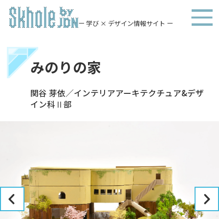
ー 学び × デザイン情報サイト ー
みのりの家
関谷 芽依／インテリアアーキテクチュア&デザ
イン科Ⅱ部