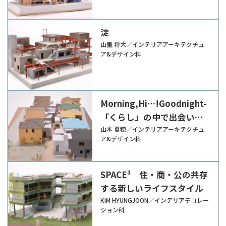
淀
山里 将大／インテリアアーキテクチュ
ア&デザイン科
Morning,Hi…!Goodnight-
「くらし」の中で出会いは
「かぞく」になる-
山本 夏穂／インテリアアーキテクチュ
ア&デザイン科
SPACE³ 住・商・公の共存
する新しいライフスタイル
KIM HYUNGJOON／インテリアデコレー
ション科