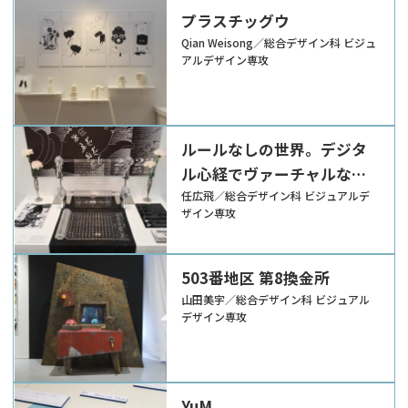
プラスチッグウ
Qian Weisong／総合デザイン科 ビジュ
アルデザイン専攻
ルールなしの世界。デジタ
ル心経でヴァーチャルな未
来を創造。そして、壊す。
任広飛／総合デザイン科 ビジュアルデ
ザイン専攻
503番地区 第8換金所
山田美宇／総合デザイン科 ビジュアル
デザイン専攻
YuM