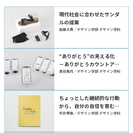
現代社会に合わせたサンダ
ルの提案
加藤大貴／デザイン学部 デザイン学科
“ありがとう”の見える化
－ありがとうカウントアプ
リ「For me」の企画提案－
青谷美月／デザイン学部 デザイン学科
ちょっとした継続的な行動
から、自分の自信を育む方
法 －「行動できた！」の
宇井琴南／デザイン学部 デザイン学科
積み重ねによって、あなた
を変えていくための本－