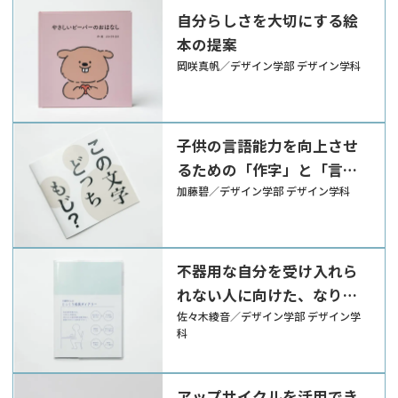
自分らしさを大切にする絵
本の提案
岡咲真帆／デザイン学部 デザイン学科
子供の言語能力を向上させ
るための「作字」と「言葉
遊び」を活用した本の提案
加藤碧／デザイン学部 デザイン学科
不器用な自分を受け入れら
れない人に向けた、なりた
い自分に近づくためのツー
佐々木綾音／デザイン学部 デザイン学
科
ルの提案
アップサイクルを活用でき