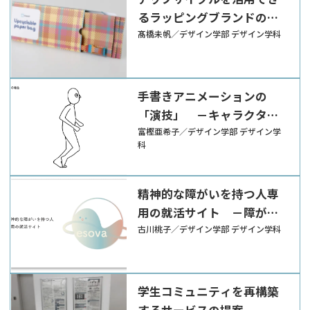
るラッピングブランドの提
案
髙橋未帆／デザイン学部 デザイン学科
手書きアニメーションの
「演技」 －キャラクター
性を深める動きの考察－
富樫亜希子／デザイン学部 デザイン学
科
精神的な障がいを持つ人専
用の就活サイト －障がい
を抱えていても一般雇用で
古川桃子／デザイン学部 デザイン学科
幸せに働き、生活を送れる
ようにしたいという思い－
学⽣コミュニティを再構築
するサービスの提案