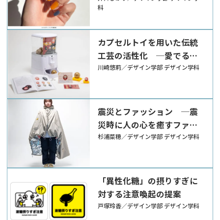
科
カプセルトイを用いた伝統
工芸の活性化 ─愛でる伝
統工芸品─
川崎悠莉／デザイン学部 デザイン学科
震災とファッション ─震
災時に人の心を癒すファッ
ションの提案─
杉浦菜穂／デザイン学部 デザイン学科
「異性化糖」の摂りすぎに
対する注意喚起の提案
戸塚玲香／デザイン学部 デザイン学科