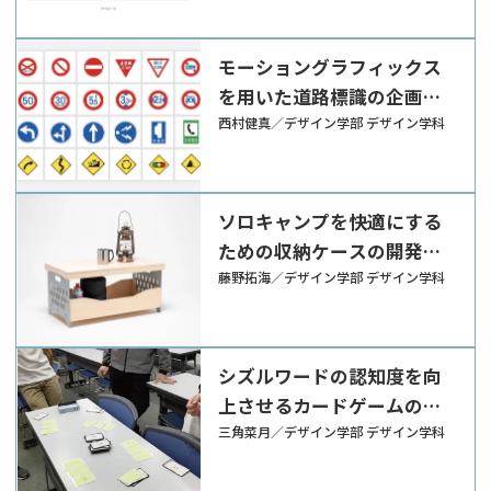
モーショングラフィックス
を用いた道路標識の企画提
案
西村健真／デザイン学部 デザイン学科
ソロキャンプを快適にする
ための収納ケースの開発
─横から簡単にものを取り
藤野拓海／デザイン学部 デザイン学科
出せる収納ケース「QUICK
ACCESS」─
シズルワードの認知度を向
上させるカードゲームの提
案
三角菜月／デザイン学部 デザイン学科