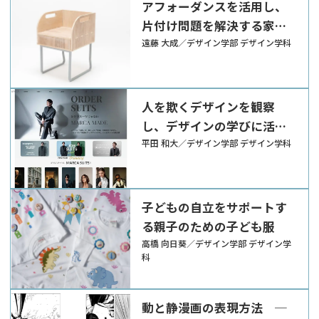
アフォーダンスを活用し、
片付け問題を解決する家具
「ポジオ」
遠藤 大成／デザイン学部 デザイン学科
人を欺くデザインを観察
し、デザインの学びに活か
す研究 ─遊んで学ぶダー
平田 和大／デザイン学部 デザイン学科
クパターンWEBの提案─
子どもの自立をサポートす
る親子のための子ども服
高橋 向日葵／デザイン学部 デザイン学
科
動と静漫画の表現方法 ─