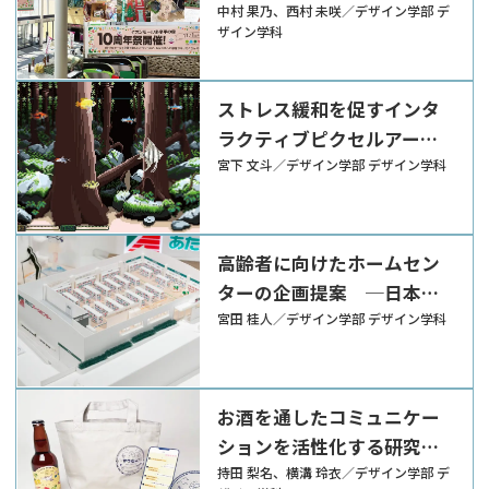
業や自治体とのクロッシン
中村 果乃、西村 未咲／デザイン学部 デ
ザイン学科
グによる実践的な活動から
─
ストレス緩和を促すインタ
ラクティブピクセルアート
の提案 ─パソコン作業中
宮下 文斗／デザイン学部 デザイン学科
に楽しむデジタルアクアリ
ウム─
高齢者に向けたホームセン
ターの企画提案 ─日本有
数の高齢化地域「多摩市愛
宮田 桂人／デザイン学部 デザイン学科
宕地区」に向けて─
お酒を通したコミュニケー
ションを活性化する研究
─アワない？～特急あずさ
持田 梨名、横溝 玲衣／デザイン学部 デ