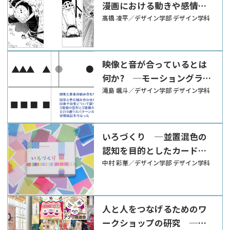
漫画における動きや感情の
描きかたについて─
髙橋 凌平／デザイン学部 デザイン学科
映像と音が合っているとは
何か? ─モーショングラフ
ィックスの事例検討を通し
滝島 颯斗／デザイン学部 デザイン学科
て─
いろづくり ─並置混色の
認知を目的としたカードゲ
ームの提案─
中村 彩華／デザイン学部 デザイン学科
⼈と⼈をつなげるためのワ
ークショップの研究 ─企