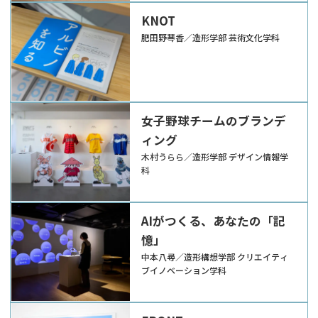
KNOT
肥田野琴香／造形学部 芸術文化学科
女子野球チームのブランデ
ィング
木村うらら／造形学部 デザイン情報学
科
AIがつくる、あなたの「記
憶」
中本八尋／造形構想学部 クリエイティ
ブイノベーション学科