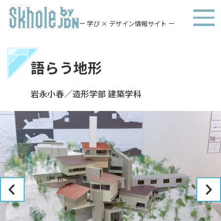
ー 学び × デザイン情報サイト ー
語らう地形
岩永小春／造形学部 建築学科