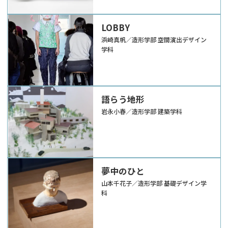
LOBBY
浜崎真帆／造形学部 空間演出デザイン
学科
語らう地形
岩永小春／造形学部 建築学科
夢中のひと
山本千花子／造形学部 基礎デザイン学
科