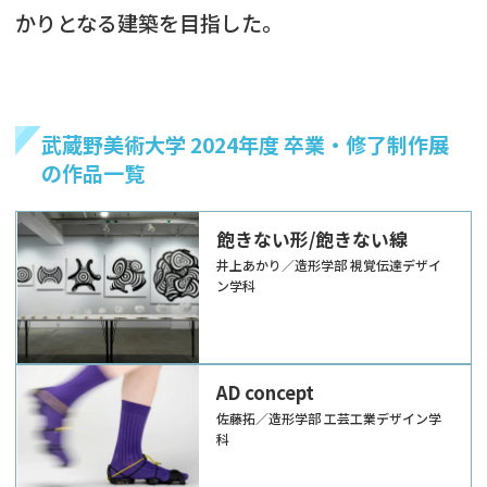
かりとなる建築を目指した。
武蔵野美術大学 2024年度 卒業・修了制作展
の作品一覧
飽きない形/飽きない線
井上あかり／造形学部 視覚伝達デザイ
ン学科
AD concept
佐藤拓／造形学部 工芸工業デザイン学
科