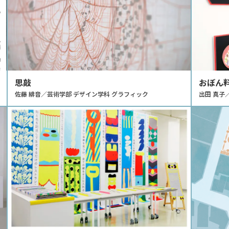
思敲
おぼん
佐藤 緋音／芸術学部 デザイン学科 グラフィック
出田 真子
野・コミ