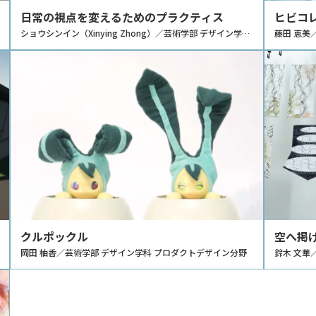
日常の視点を変えるためのプラクティス
ヒビコ
ショウシンイン（Xinying Zhong）／芸術学部 デザイン学科
藤田 恵美
グラフィックデザイン分野・コミュニケーションデザイン分
野
クルポックル
空へ掲
岡田 柚香／芸術学部 デザイン学科 プロダクトデザイン分野
鈴木 文華