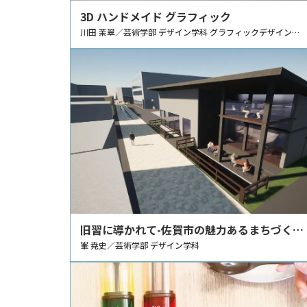
3D ハンドメイド グラフィック
川田 茉翠／芸術学部 デザイン学科 グラフィックデザイン分
野・コミュニケーションデザイン分野
旧習に導かれて-佐賀市の魅力あるまちづく
り-
峯 尭史／芸術学部 デザイン学科