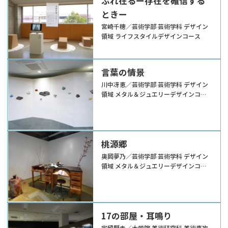
ふれ在るー存在を確信する
ときー
宮崎千穂／芸術学部 芸術学科 デザイン
領域 ライフスタイルデザインコース
言葉の情景
川中冴恵／芸術学部 芸術学科 デザイン
領域 メタル＆ジュエリーデザインコー
ス
桃源郷
奥岡夢乃／芸術学部 芸術学科 デザイン
領域 メタル＆ジュエリーデザインコー
ス
17の部屋・耳鳴り
宇留野圭／大学院 美術研究科 美術専攻