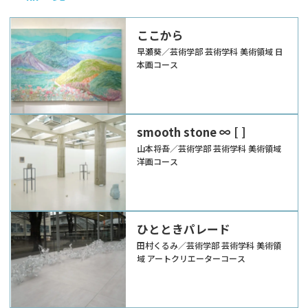
ここから
早瀬葵／芸術学部 芸術学科 美術領域 日
本画コース
smooth stone ∞ [ ]
山本将吾／芸術学部 芸術学科 美術領域
洋画コース
ひとときパレード
田村くるみ／芸術学部 芸術学科 美術領
域 アートクリエーターコース