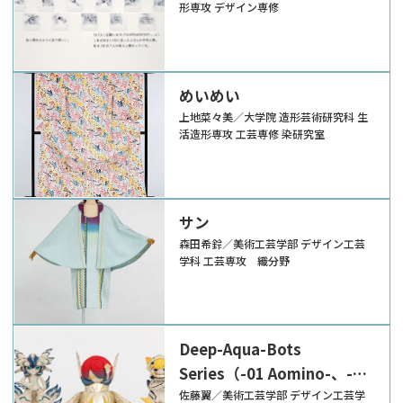
形専攻 デザイン専修
めいめい
上地菜々美／大学院 造形芸術研究科 生
活造形専攻 工芸専修 染研究室
サン
森田希鈴／美術工芸学部 デザイン工芸
学科 工芸専攻 織分野
Deep-Aqua-Bots
Series（-01 Aomino-、-02
Takokurage-、-03
佐藤翼／美術工芸学部 デザイン工芸学