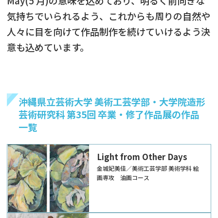
May(5 月)の意味を込めており、明るく前向きな
気持ちでいられるよう、これからも周りの自然や
人々に目を向けて作品制作を続けていけるよう決
意も込めています。
沖縄県立芸術大学 美術工芸学部・大学院造形
芸術研究科 第35回 卒業・修了作品展の作品
一覧
Light from Other Days
金城妃美佳／美術工芸学部 美術学科 絵
画専攻 油画コース