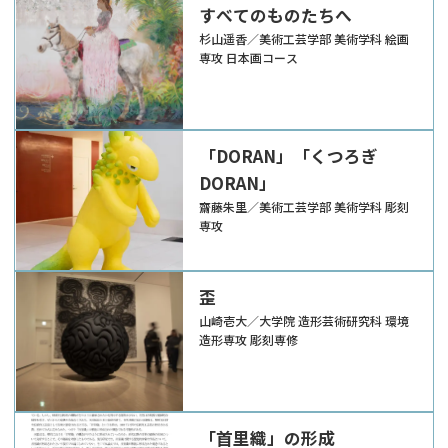
すべてのものたちへ
杉山遥香／美術工芸学部 美術学科 絵画
専攻 日本画コース
「DORAN」「くつろぎ
DORAN」
齋藤朱里／美術工芸学部 美術学科 彫刻
専攻
歪
山崎壱大／大学院 造形芸術研究科 環境
造形専攻 彫刻専修
「首里織」の形成