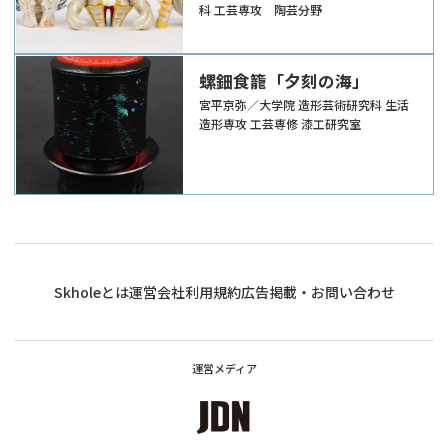
科 工芸専攻 陶芸分野
Torazame-、-04
Uchiwa-、-05 Hanaika-）
螺鈿食籠「夕刻の海」
宮平京弥／大学院 造形芸術研究科 生活
造形専攻 工芸専修 漆工研究室
Skholeとは
運営会社
利用規約
広告掲載・お問い合わせ
運営メディア