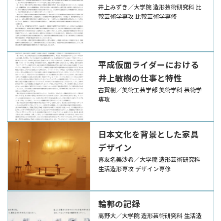
井上みずき／大学院 造形芸術研究科 比
較芸術学専攻 比較芸術学専修
平成仮面ライダーにおける
井上敏樹の仕事と特性
古賀樹／美術工芸学部 美術学科 芸術学
専攻
日本文化を背景とした家具
デザイン
喜友名美沙希／大学院 造形芸術研究科
生活造形専攻 デザイン専修
輪郭の記録
高野大／大学院 造形芸術研究科 生活造