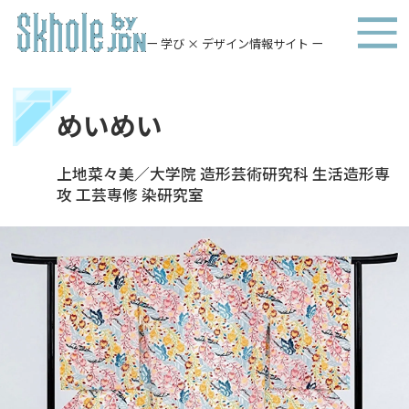
ー 学び × デザイン情報サイト ー
めいめい
上地菜々美／大学院 造形芸術研究科 生活造形専
攻 工芸専修 染研究室