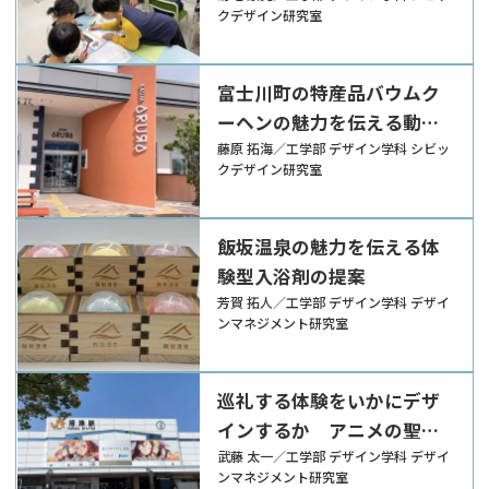
クデザイン研究室
富士川町の特産品バウムク
ーヘンの魅力を伝える動画
制作
藤原 拓海／工学部 デザイン学科 シビッ
クデザイン研究室
飯坂温泉の魅力を伝える体
験型入浴剤の提案
芳賀 拓⼈／工学部 デザイン学科 デザイ
ンマネジメント研究室
巡礼する体験をいかにデザ
インするか アニメの聖地
巡礼における体験導線・情
武藤 太⼀／工学部 デザイン学科 デザイ
ンマネジメント研究室