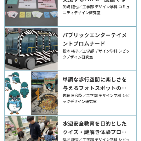
は温泉の旋律』
矢崎 隆也／工学部 デザイン学科 コミュ
ニティデザイン研究室
パブリックエンターテイメ
ントプロムナード
松本 裕子／工学部 デザイン学科 シビッ
クデザイン研究室
単調な歩行空間に楽しさを
与えるフォトスポットの提
案
佐藤 日和梨／工学部 デザイン学科 シビ
ックデザイン研究室
水辺安全教育を目的とした
クイズ・謎解き体験プログ
ラム
菊地 康晃／工学部 デザイン学科 シビッ