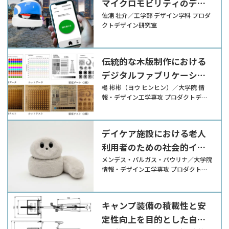
マイクロモビリティのデザ
イン
佐浦 壮介／工学部 デザイン学科 プロダ
クトデザイン研究室
伝統的な木版制作における
デジタルファブリケーショ
ンの有用性
楊 彬彬（ヨウ ヒンヒン）／大学院 情
報・デザイン工学専攻 プロダクトデザ
イン研究室
デイケア施設における老人
利用者のための社会的イン
タラクションを促進するロ
メンデス・パルガス・パウリナ／大学院
情報・デザイン工学専攻 プロダクトデ
ボットのデザイン
ザイン研究室
キャンプ装備の積載性と安
定性向上を目的とした自転