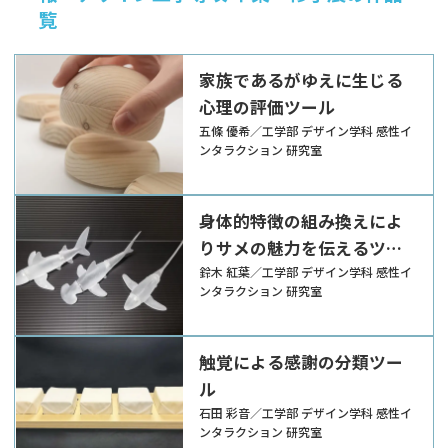
覧
家族であるがゆえに生じる
心理の評価ツール
五條 優希／工学部 デザイン学科 感性イ
ンタラクション 研究室
身体的特徴の組み換えによ
りサメの魅力を伝えるツー
ル
鈴木 紅葉／工学部 デザイン学科 感性イ
ンタラクション 研究室
触覚による感謝の分類ツー
ル
石田 彩音／工学部 デザイン学科 感性イ
ンタラクション 研究室