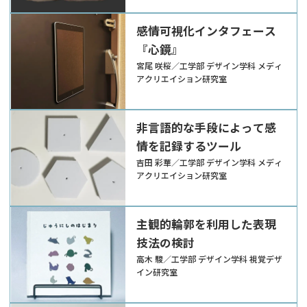
感情可視化インタフェース
『心鏡』
宮尾 咲桜／工学部 デザイン学科 メディ
アクリエイション研究室
非言語的な手段によって感
情を記録するツール
吉田 彩華／工学部 デザイン学科 メディ
アクリエイション研究室
主観的輪郭を利用した表現
技法の検討
高木 駿／工学部 デザイン学科 視覚デザ
イン研究室