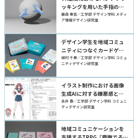
ッキングを用いた手指の感
情動作特性の分析
藤森 奏音／工学部 デザイン学科 メディ
ア情報デザイン研究室
デザイン学生を地域コミュ
ニティにつなぐカードゲー
ム『ボランティア！ なかま
植村 千奏／工学部 デザイン学科 コミュ
ニティデザイン研究室
っちんぐ』
イラスト制作における画像
生成AIに対する嫌悪感と利
用可能性の分析
永井 春／工学部 デザイン学科 コミュニ
ティデザイン研究室
地域コミュニケーションを
支援するTRPG『鹿撫でる