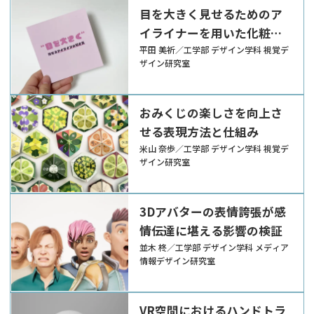
目を大きく見せるためのア
イライナーを用いた化粧方
法
平田 美祈／工学部 デザイン学科 視覚デ
ザイン研究室
おみくじの楽しさを向上さ
せる表現方法と仕組み
米山 奈歩／工学部 デザイン学科 視覚デ
ザイン研究室
3Dアバターの表情誇張が感
情伝達に堪える影響の検証
並木 柊／工学部 デザイン学科 メディア
情報デザイン研究室
VR空間におけるハンドトラ