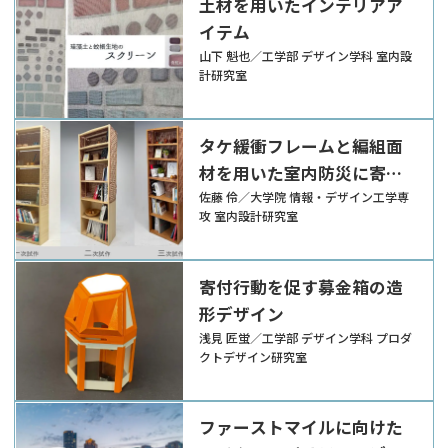
土材を用いたインテリアア
イテム
山下 魁也／工学部 デザイン学科 室内設
計研究室
タケ緩衝フレームと編組面
材を用いた室内防災に寄与
する収納家具の試作と検証
佐藤 伶／大学院 情報・デザイン工学専
攻 室内設計研究室
寄付行動を促す募金箱の造
形デザイン
浅見 匠蛍／工学部 デザイン学科 プロダ
クトデザイン研究室
ファーストマイルに向けた