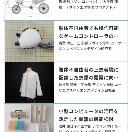
車デザイン
孫 浩然（ソン コンセン）／大学院 情
報・デザイン工学専攻 プロダクトデザ
イン研究室
肢体不自由者でも操作可能
なゲームコントローラの設
計と機能検証
齊賀 琢巳／工学部 デザイン学科 ユーザ
エクスペリエンスデザイン研究室
肢体不自由者の上衣着脱に
配慮した衣類の開発に向け
て
長谷部 知也／工学部 デザイン学科 ユー
ザエクスペリエンスデザイン研究室
小型コンピュータの活用を
想定した薬籠の機能検討
酒井 優理子／工学部 デザイン学科 ユー
ザエクスペリエンスデザイン研究室