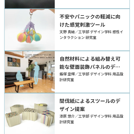
不安やパニックの軽減に向
けた感覚刺激ツール
天野 真結／工学部 デザイン学科 感性イ
ンタラクション 研究室
自然材料による組み替え可
能な壁面装飾パネルのデザ
イン
飯塚 空輝／工学部 デザイン学科 用品設
計研究室
間伐紙によるスツールのデ
ザイン提案
漆原 悠介／工学部 デザイン学科 用品設
計研究室