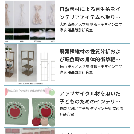
自然素材による再生糸をイ
ンテリアアイテムへ取り入
れるための評価とその応用
大岩 直央／大学院 情報・デザイン工学
専攻 用品設計研究室
廃棄繊維材の性質分析およ
び転倒時の身体的衝撃軽減
家具への応用
長山 拓人／大学院 情報・デザイン工学
専攻 用品設計研究室
アップサイクル材を用いた
子どものためのインテリア
アイテム
柴森 沙紀／工学部 デザイン学科 室内設
計研究室