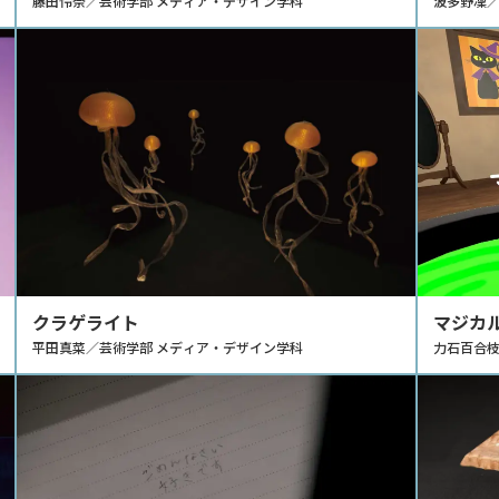
藤田怜奈／芸術学部 メディア・デザイン学科
波多野凜／
クラゲライト
マジカ
平田真菜／芸術学部 メディア・デザイン学科
力石百合枝