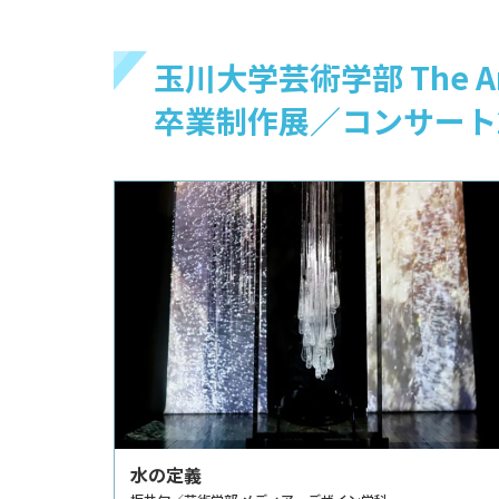
玉川大学芸術学部 The Ar
卒業制作展／コンサート2
水の定義