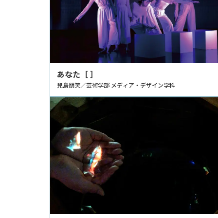
あなた［ ］
兒島朋笑／芸術学部 メディア・デザイン学科