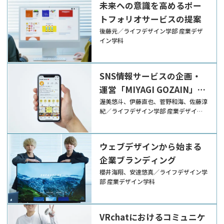
未来への意識を高めるポー
トフォリオサービスの提案
後藤元／ライフデザイン学部 産業デザ
イン学科
SNS情報サービスの企画・
運営「MIYAGI GOZAIN」
【産学連携】
渥美悠斗、伊藤直也、菅野和海、佐藤淳
紀／ライフデザイン学部 産業デザイン
学科
ウェブデザインから始まる
企業ブランディング
櫻井海翔、安達悠真／ライフデザイン学
部 産業デザイン学科
VRchatにおけるコミュニケ