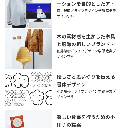
ーションを目的としたアバ
ターの制作
森川果南／ライフデザイン学部 産業デ
ザイン学科
木の素材感を生かした家具
と服飾の新しいブランドの
提案
佐藤駿樹／ライフデザイン学部 産業デ
ザイン学科
優しさと思いやりを伝える
書体デザイン
小島瑠香／ライフデザイン学部 産業デ
ザイン学科
楽しい食事を行うための小
冊子の提案