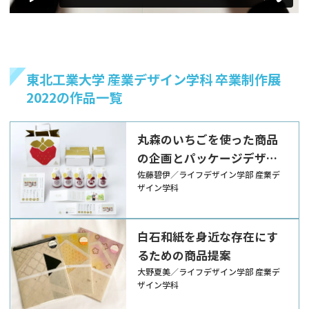
東北工業大学 産業デザイン学科 卒業制作展
2022の作品一覧
丸森のいちごを使った商品
の企画とパッケージデザイ
ン
佐藤碧伊／ライフデザイン学部 産業デ
ザイン学科
白石和紙を身近な存在にす
るための商品提案
大野夏美／ライフデザイン学部 産業デ
ザイン学科