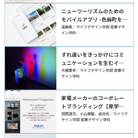
ニューツーリズムのための
モバイルアプリ -色麻町を事
例として
遠藤素／ライフデザイン学部 産業デザ
イン学科
すれ違いをきっかけにコミ
ュニケーションを生むイン
タラクティブコンテンツの
大槻夏歩／ライフデザイン学部 産業デ
ザイン学科
制作
家電メーカーのコーポレー
トブランディング【産学連
携】
羽田遥花、小山晃聖、澁谷光／ライフデ
ザイン学部 産業デザイン学科