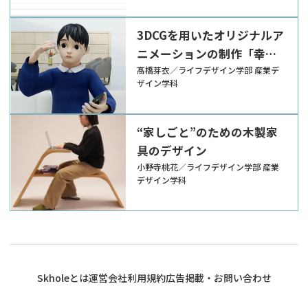
3DCGを用いたオリジナルア
ニメーションの制作「幸せ
とは何か」をテーマに
髙橋芽衣／ライフデザイン学部 産業デ
ザイン学科
“家しごと”のための木製家
具のデザイン
小野寺桃花／ライフデザイン学部 産業
デザイン学科
Skholeとは
運営会社
利用規約
広告掲載・お問い合わせ