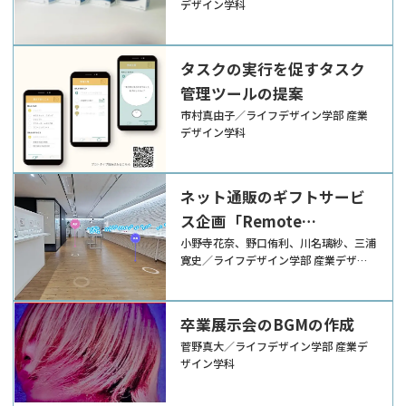
デザイン学科
タスクの実行を促すタスク
管理ツールの提案
市村真由子／ライフデザイン学部 産業
デザイン学科
ネット通販のギフトサービ
ス企画「Remote
Showroom」【産学連携】
小野寺花奈、野口侑利、川名璃紗、三浦
寛史／ライフデザイン学部 産業デザイ
ン学科
卒業展示会のBGMの作成
菅野真大／ライフデザイン学部 産業デ
ザイン学科