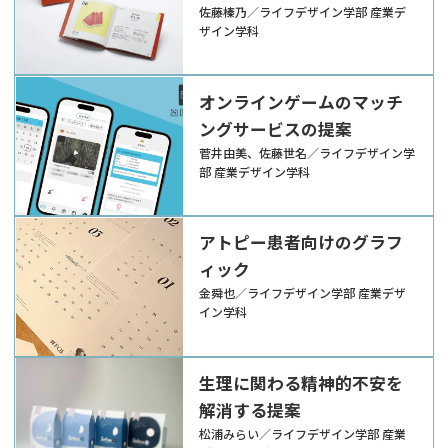
佐藤榛乃／ライフデザイン学部 産業デ
ザイン学科
オンラインゲームのマッチ
ングサービスの提案
菅井由美、佐藤世名／ライフデザイン学
部 産業デザイン学科
アトピー患者向けのグラフ
ィック
金舜也／ライフデザイン学部 産業デザ
イン学科
生理に関わる精神的不安を
解消する提案
松浦みらい／ライフデザイン学部 産業