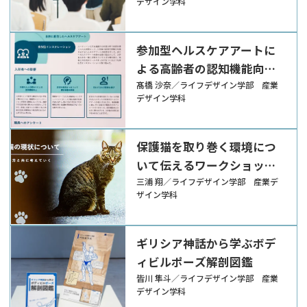
デザイン学科
参加型ヘルスケアアートに
よる高齢者の認知機能向上
に関する研究
髙橋 沙奈／ライフデザイン学部 産業
デザイン学科
保護猫を取り巻く環境につ
いて伝えるワークショップ
の実践
三浦 翔／ライフデザイン学部 産業デ
ザイン学科
ギリシア神話から学ぶボデ
ィビルポーズ解剖図鑑
皆川 隼斗／ライフデザイン学部 産業
デザイン学科