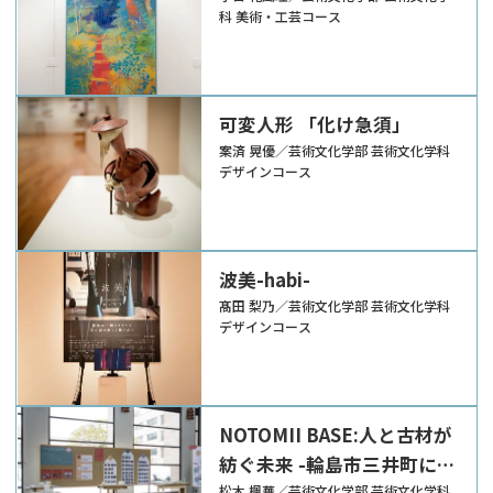
科 美術・工芸コース
可変人形 「化け急須」
案済 晃優／芸術文化学部 芸術文化学科
デザインコース
波美-habi-
髙田 梨乃／芸術文化学部 芸術文化学科
デザインコース
NOTOMII BASE:人と古材が
紡ぐ未来 -輪島市三井町にお
松木 楓華／芸術文化学部 芸術文化学科