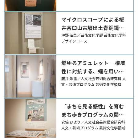
マイクロスコープによる桜
井茶臼山古墳出土青銅鏡の
観察
沖野 若菜／芸術文化学部 芸術文化学科
デザインコース
燃ゆるアミュレット ―権威
性に対抗する、蝋を用いた
彫刻制作―
藤井 朱里／人文社会芸術総合研究科 人
文・芸術プログラム 芸術文化学領域
「まちを見る感性」を育む
まち歩きプログラムの開発
と評価 – 地域愛着及び主観
安倍 ひより／人文社会芸術総合研究科
人文・芸術プログラム 芸術文化学領域
的幸福感への影響に着目し