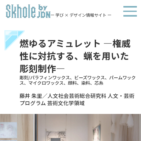
ー 学び × デザイン情報サイト ー
燃ゆるアミュレット ―権威
性に対抗する、蝋を用いた
彫刻制作―
彫刻/パラフィンワックス、ビーズワックス、パームワック
ス、マイクロワックス、顔料、染料、芯糸
藤井 朱里／人文社会芸術総合研究科 人文・芸術
プログラム 芸術文化学領域