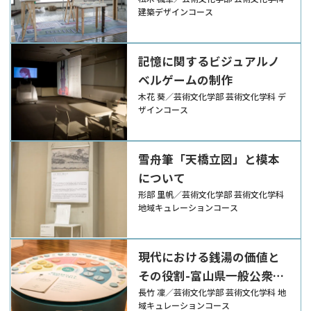
ける古材活用拠点の提案-
建築デザインコース
記憶に関するビジュアルノ
ベルゲームの制作
木花 葵／芸術文化学部 芸術文化学科 デ
ザインコース
雪舟筆「天橋立図」と模本
について
形部 里帆／芸術文化学部 芸術文化学科
地域キュレーションコース
現代における銭湯の価値と
その役割-富山県一般公衆浴
場運営者の視点からの考察-
長竹 凜／芸術文化学部 芸術文化学科 地
域キュレーションコース