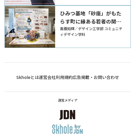
ひみつ基地「砂座」がもた
らす町に縁ある若者の関係
人口創出
髙橋知輝／デザイン工学部 コミュニテ
ィデザイン学科
Skholeとは
運営会社
利用規約
広告掲載・お問い合わせ
運営メディア