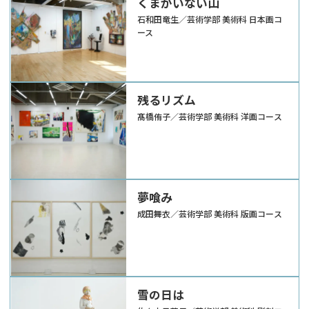
くまがいない山
石和田竜生／芸術学部 美術科 日本画コ
ース
残るリズム
髙橋侑子／芸術学部 美術科 洋画コース
夢喰み
成田舞衣／芸術学部 美術科 版画コース
雪の日は