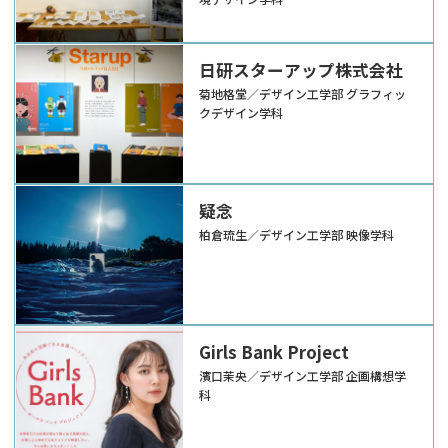
～
日研スターアップ株式会社
菊地格堂／デザイン工学部 グラフィッ
クデザイン学科
疑念
柏倉琉生／デザイン工学部 映像学科
Girls Bank Project
濱口茉央／デザイン工学部 企画構想学
科