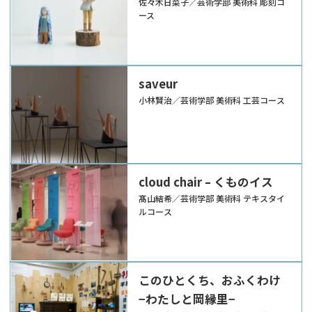
佐々木日菜子／芸術学部 美術科 彫刻コ
ース
saveur
小林賢治／芸術学部 美術科 工芸コース
cloud chair – くものイス
髙山結希／芸術学部 美術科 テキスタイ
ルコース
このひとくち、おふくわけ
−わたしと岡縁里−