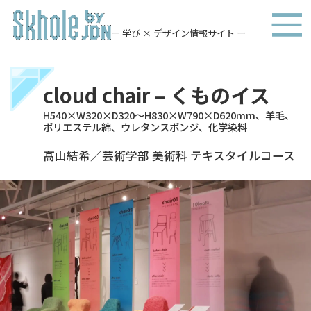
ー 学び × デザイン情報サイト ー
cloud chair – くものイス
H540×W320×D320～H830×W790×D620mm、羊毛、
ポリエステル綿、ウレタンスポンジ、化学染料
髙山結希／芸術学部 美術科 テキスタイルコース