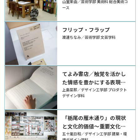
山室茉由／芸術学部 美術科 総合美術コ
ース
フリップ・フラップ
渡邊ちなみ／芸術学部 文芸学科
てよみ書店／触覚を活かし
た情感を豊かにする表現の
研究
上島菜那／デザイン工学部 プロダクト
デザイン学科
「栃尾の雁木通り」の現状
と文化的価値～重要文化的
景観策定を想定した再評価
五十嵐日和／デザイン工学部 建築・環
境デザイン学科