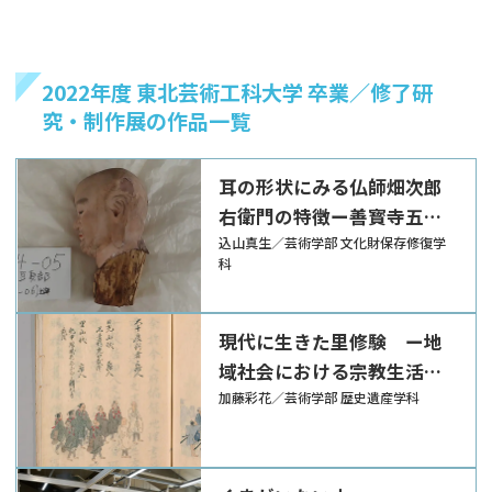
2022年度 東北芸術工科大学 卒業／修了研
究・制作展の作品一覧
耳の形状にみる仏師畑次郎
右衛門の特徴ー善寳寺五百
羅漢像を中心にー
込山真生／芸術学部 文化財保存修復学
科
現代に生きた里修験 ー地
域社会における宗教生活の
変容と里修験の社会的役割
加藤彩花／芸術学部 歴史遺産学科
ー