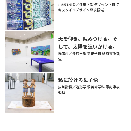
小林風タ香／造形学部 デザイン学科 テ
キスタイルデザイン専攻領域
天を仰ぎ、睨みつける。そ
して、太陽を追いかける。
氏家朱／造形学部 美術学科 絵画専攻領
域
私に於ける母子像
掛川詩織／造形学部 美術学科 彫刻専攻
領域