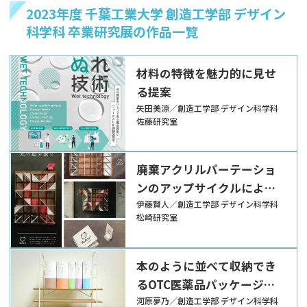
2023年度 千葉工業大学 創造工学部 デザイン
科学科 卒業研究展の作品一覧
材料の特徴を魅力的に見せ
る提案
矢田美涼／創造工学部 デザイン科学科
佐藤研究室
廃棄アクリルパーテーショ
ンのアップサイクルによる
ボードゲームの提案
伊藤賢人／創造工学部 デザイン科学科
松崎研究室
本のように並べて収納でき
るOTC医薬品パッケージの
提案
河原夢乃／創造工学部 デザイン科学科