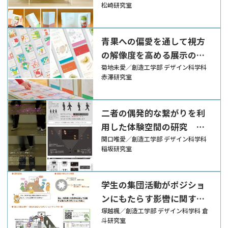
松崎研究室
青果への偏愛を通して視方
の解像度を高める展示の提
案
菊地未愛／創造工学部 デザイン科学科
赤澤研究室
二者の偶発的な繋がりを利
用した体験空間の研究 ～
歩行におけるインタラクテ
関口唯愛／創造工学部 デザイン科学科
稲坂研究室
ィブな演出の制作～
学生の集団活動がポジショ
ンにもたらす影轡に関する
研究
塚越楓／創造工学部 デザイン科学科 倉
斗研究室