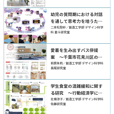
幼児の質問期における対話
を通して思考力を培うため
の提案 ～まなざしの共有
二本松梨紗／創造工学部 デザイン科学
科 倉斗研究室
を用いた親子のコミュニケ
ーションツール～
愛着を生み出すバス停提
案 ～千葉市花見川区のモ
ビリティマネジメント～
萩原朱莉／創造工学部 デザイン科学科
長尾研究室
学生食堂の混雑緩和に関す
る研究 ～行動経済学に基
づいて人の滞留と混雑の原
北條涼子／創造工学部 デザイン科学科
佐藤研究室
因を探る～