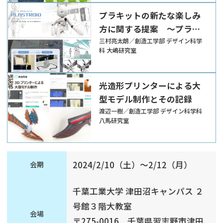
プラキットの新たな楽しみ
方に関する提案 ～プラモ
人口を増やしたい～
三村亮太朗／創造工学部 デザイン科学
科 大嶋研究室
光造形プリンターによる大
型モデル制作とその記録
渡辺一樹／創造工学部 デザイン科学科
八馬研究室
2024/2/10（土）～2/12（月）
会期
千葉工業大学 津田沼キャンパス ２
号館３階大教室
会場
〒275-0016 千葉県習志野市津田