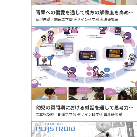
青果への偏愛を通して視方の解像度を高める
展示の提案
菊地未愛／創造工学部 デザイン科学科 赤澤研究室
幼児の質問期における対話を通して思考力を
培うための提案 ～まなざしの共有を用いた
二本松梨紗／創造工学部 デザイン科学科 倉斗研究室
親子のコミュニケーションツール～