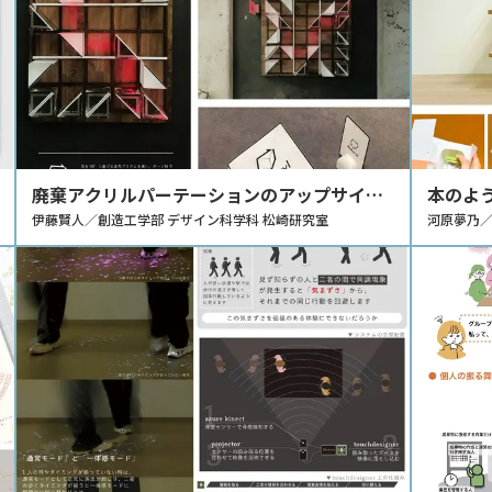
廃棄アクリルパーテーションのアップサイク
本のよ
ルによるボードゲームの提案
伊藤賢人／創造工学部 デザイン科学科 松崎研究室
ケージ
河原夢乃／