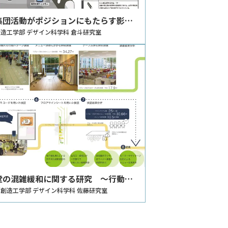
集団活動がポジションにもたらす影轡
る研究
造工学部 デザイン科学科 倉斗研究室
堂の混雑緩和に関する研究 ～行動経
基づいて人の滞留と混雑の原因を探る
創造工学部 デザイン科学科 佐藤研究室