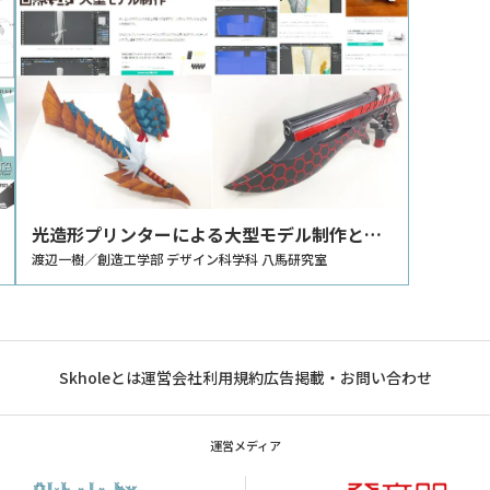
光造形プリンターによる大型モデル制作とそ
の記録
渡辺一樹／創造工学部 デザイン科学科 八馬研究室
Skholeとは
運営会社
利用規約
広告掲載・お問い合わせ
運営メディア