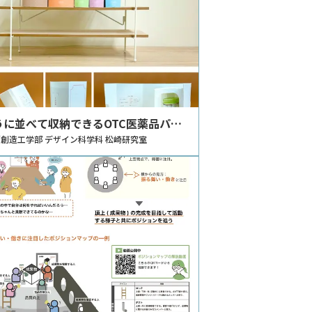
うに並べて収納できるOTC医薬品パッ
の提案
創造工学部 デザイン科学科 松崎研究室