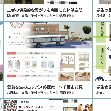
二者の偶発的な繋がりを利用した体験空間の
学生の
研究 ～歩行におけるインタラクティブな演
関口唯愛／創造工学部 デザイン科学科 稲坂研究室
に関す
塚越楓／創
出の制作～
愛着を生み出すバス停提案 ～千葉市花見川
学生食
区のモビリティマネジメント～
萩原朱莉／創造工学部 デザイン科学科 長尾研究室
済学に
北條涼子／
～