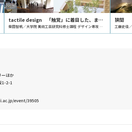
tactile design 「触覚」に着目した、まち
狭間
と人を繋げる空間体験の研究
柴田智帆／大学院 美術工芸研究科修士課程 デザイン専攻 環
工藤史佳／
境デザインコース
リーほか
1-2-1
.ac.jp/event/39505