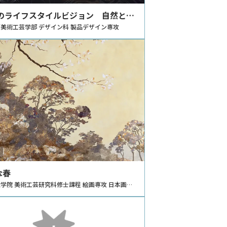
年のライフスタイルビジョン 自然と共
エネルギーと暮らす
美術工芸学部 デザイン科 製品デザイン専攻
な春
学院 美術工芸研究科修士課程 絵画専攻 日本画コ