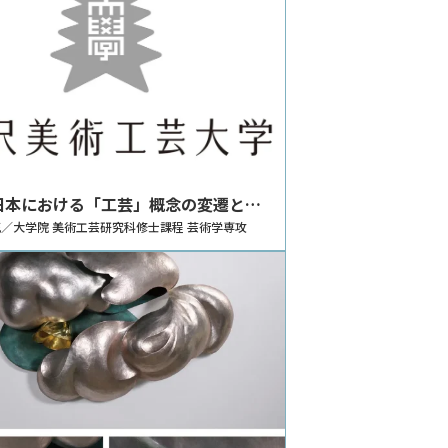
日本における「工芸」概念の変遷と今
展の考察 -近年開催された「工芸」の展
／大学院 美術工芸研究科修士課程 芸術学専攻
事例として-