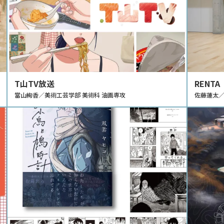
T山TV放送
RENTA
當山絢香／美術工芸学部 美術科 油画専攻
佐藤蓮太／