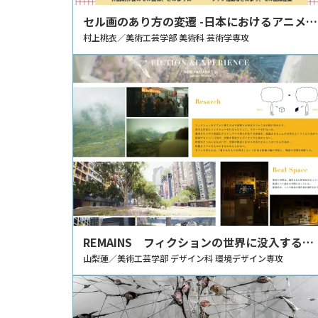
セル画のあり方の変遷 -日本におけるアニメ制
作体制、ファンとの関係を中心として-
村上桃衣／美術工芸学部 美術科 芸術学専攻
REMAINS フィクションの世界に没入する体
験の研究
山梨蓮／美術工芸学部 デザイン科 環境デザイン専攻