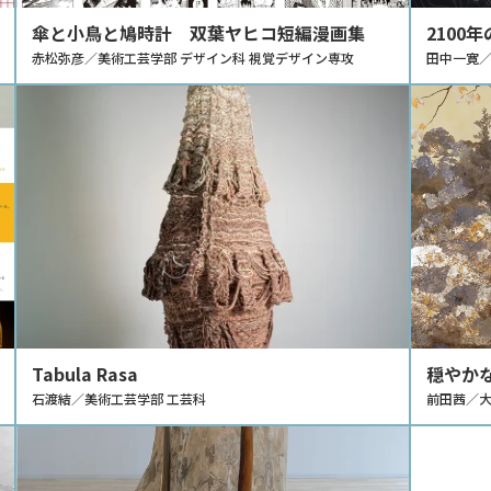
傘と小鳥と鳩時計 双葉ヤヒコ短編漫画集
2100
赤松弥彦／美術工芸学部 デザイン科 視覚デザイン専攻
生し、
田中一寛／
Tabula Rasa
穏やか
石渡結／美術工芸学部 工芸科
前田茜／大
ース