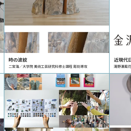
時の波紋
近現代
二宮海／大学院 美術工芸研究科修士課程 彫刻専攻
後の発
滝野澤風花
覧会を