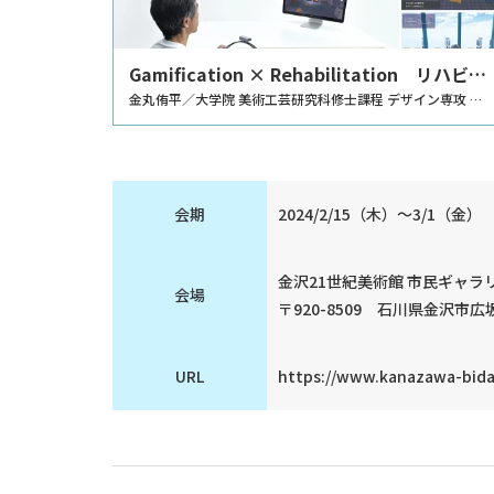
Gamification × Rehabilitation リハビリ
テーションの体験を豊かに変えるデザインの
金丸侑平／大学院 美術工芸研究科修士課程 デザイン専攻 製
品デザインコース
研究
会期
2024/2/15（木）～3/1（金）
金沢21世紀美術館 市民ギャラ
会場
〒920-8509 石川県金沢市広坂
URL
https://www.kanazawa-bidai