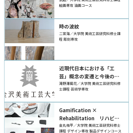
絵画専攻 油画コース
時の波紋
二宮海／大学院 美術工芸研究科修士課
程 彫刻専攻
近現代日本における「工
芸」概念の変遷と今後の発
展の考察 -近年開催された
滝野澤風花／大学院 美術工芸研究科修
士課程 芸術学専攻
「工芸」の展覧会を事例と
して-
Gamification ×
Rehabilitation リハビリ
テーションの体験を豊かに
金丸侑平／大学院 美術工芸研究科修士
課程 デザイン専攻 製品デザインコース