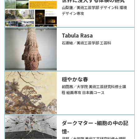
山梨蓮／美術工芸学部 デザイン科 環境
デザイン専攻
Tabula Rasa
石渡結／美術工芸学部 工芸科
穏やかな春
前田茜／大学院 美術工芸研究科修士課
程 絵画専攻 日本画コース
ダークマター -細胞の中の記
憶-
武超／大学院 美術工芸研究科修士課程