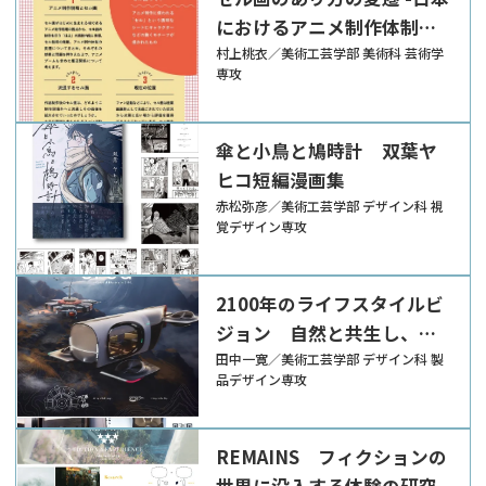
におけるアニメ制作体制、
ファンとの関係を中心とし
村上桃衣／美術工芸学部 美術科 芸術学
専攻
て-
傘と小鳥と鳩時計 双葉ヤ
ヒコ短編漫画集
赤松弥彦／美術工芸学部 デザイン科 視
覚デザイン専攻
2100年のライフスタイルビ
ジョン 自然と共生し、エ
ネルギーと暮らす
田中一寛／美術工芸学部 デザイン科 製
品デザイン専攻
REMAINS フィクションの
世界に没入する体験の研究