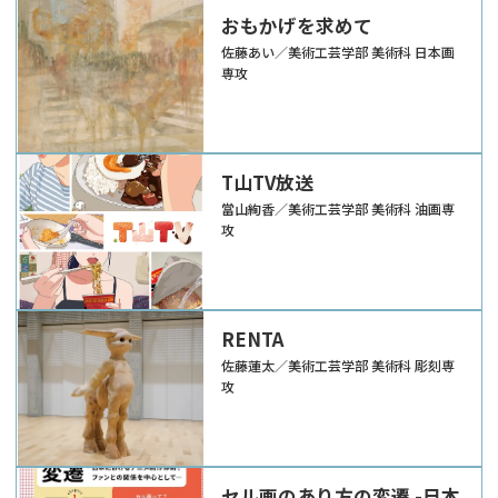
おもかげを求めて
佐藤あい／美術工芸学部 美術科 日本画
専攻
T山TV放送
當山絢香／美術工芸学部 美術科 油画専
攻
RENTA
佐藤蓮太／美術工芸学部 美術科 彫刻専
攻
セル画のあり方の変遷 -日本