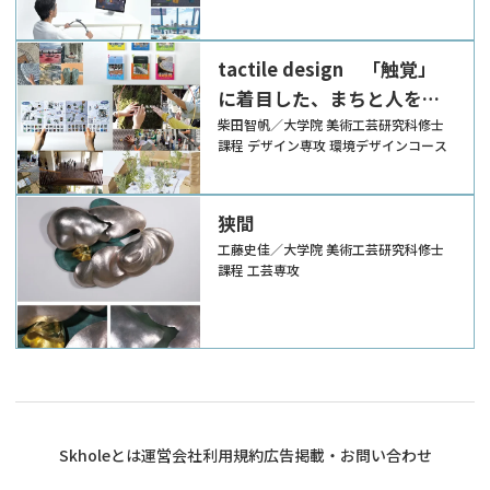
変えるデザインの研究
tactile design 「触覚」
に着目した、まちと人を繋
げる空間体験の研究
柴田智帆／大学院 美術工芸研究科修士
課程 デザイン専攻 環境デザインコース
狭間
工藤史佳／大学院 美術工芸研究科修士
課程 工芸専攻
Skholeとは
運営会社
利用規約
広告掲載・お問い合わせ