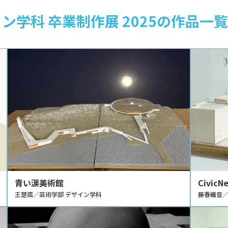
ン学科 卒業制作展 2025の作品一覧
青い涙美術館
CivicN
王楚諾／芸術学部 デザイン学科
藤春織音／