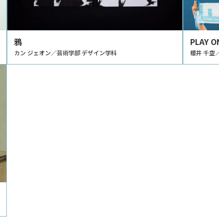
鴉
PLAY O
カン ジェオン／芸術学部 デザイン学科
櫻井 千空