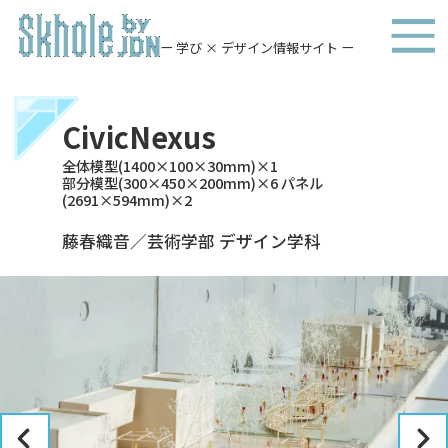
ー 学び × デザイン情報サイト ー
CivicNexus
全体模型(1400×100×30mm)×1
部分模型(300×450×200mm)×6 パネル
(2691×594mm)×2
藤春織音／芸術学部 デザイン学科