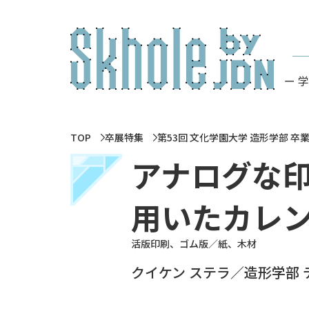
ー 
TOP
卒展特集
第53回 文化学園大学 造形学部 卒
アナログな印
用いたカレン
活版印刷、ゴム版／紙、木材
クイケン ステラ／造形学部