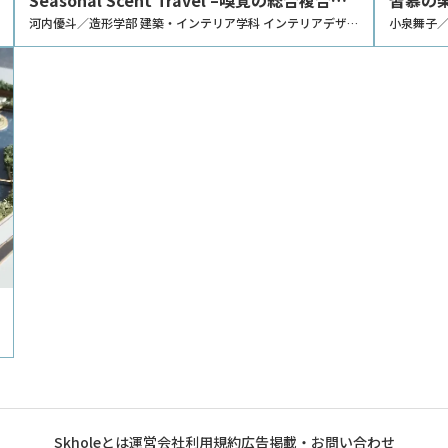
設–
河内優斗／造形学部 建築・インテリア学科 インテリアデザイ
保護シェ
小泉舞子／
ンコース
ス
Skholeとは
運営会社
利用規約
広告掲載・お問い合わせ