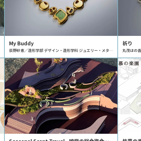
My Buddy
祈り
荻野紗恵／造形学部 デザイン・造形学科 ジュエリー・メタル
丸茂ほの香
デザインコース
ルデザイ
Seasonal Scent Travel –嗅覚の総合複合施
皆慕の