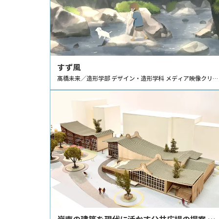
すず風
髙橋未来／造形学部 デザイン・造形学科 メディア映像クリエ
イションコース
嶺南の建築を現代に活かす公共広場の提案 －