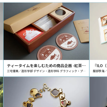
ティータイムを楽しむための商品企画 -紅茶の
『ILO
ギフトセット「Kingyoba Tea」-
三宅優美／造形学部 デザイン・造形学科 グラフィック・プロ
きめき-
服部季海／
ダクトデザインコース
イション
るマガジ