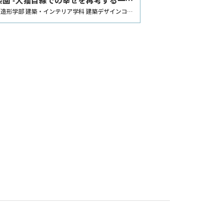
ルター-
造形学部 建築・インテリア学科 建築デザインコー