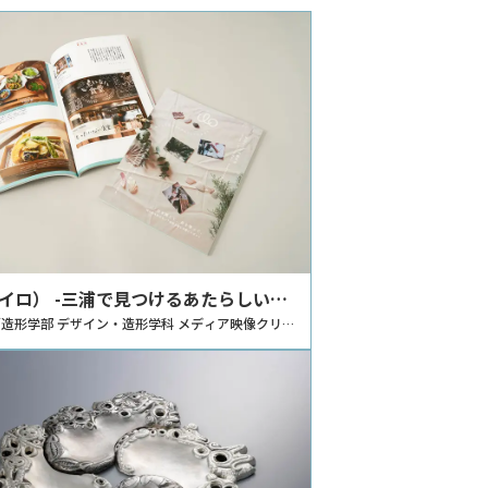
（イロ） -三浦で見つけるあたらしいと
』 -横須賀、三浦半島の魅力を紹介す
造形学部 デザイン・造形学科 メディア映像クリエ
コース
ン-