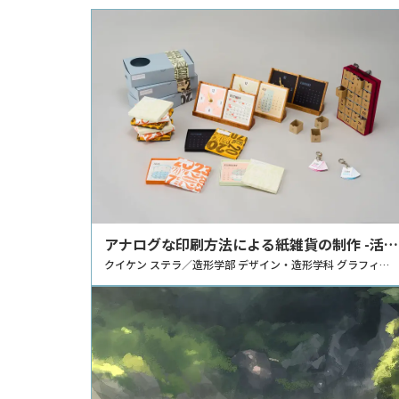
アナログな印刷方法による紙雑貨の制作 -活版
印刷を用いたカレンダーの制作-
クイケン ステラ／造形学部 デザイン・造形学科 グラフィッ
ク・プロダクトデザインコース