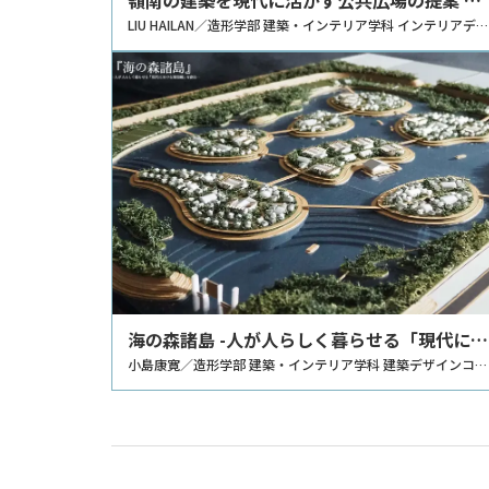
南頭古城の再生計画－
LIU HAILAN／造形学部 建築・インテリア学科 インテリアデ
ザインコース
海の森諸島 -人が人らしく暮らせる「現代にお
ける理想郷」を創る-
小島康寛／造形学部 建築・インテリア学科 建築デザインコー
ス