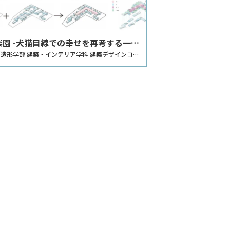
楽園 -犬猫目線での幸せを再考する一時
ルター-
造形学部 建築・インテリア学科 建築デザインコー