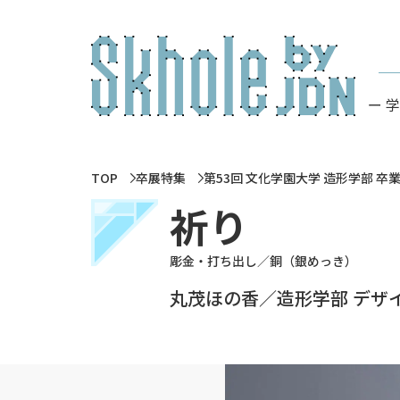
ー 
TOP
卒展特集
第53回 文化学園大学 造形学部 卒
祈り
彫金・打ち出し／銅（銀めっき）
丸茂ほの香／造形学部 デザ