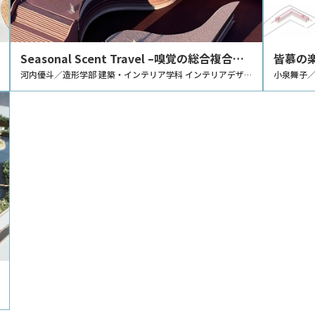
Seasonal Scent Travel –嗅覚の総合複合施
皆慕の
設–
河内優斗／造形学部 建築・インテリア学科 インテリアデザイ
保護シェ
小泉舞子／
ンコース
ス