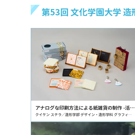
第53回 文化学園大学 
アナログな印刷方法による紙雑貨の制作 -活版
印刷を用いたカレンダーの制作-
クイケン ステラ／造形学部 デザイン・造形学科 グラフィッ
ク・プロダクトデザインコース