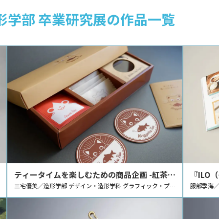
造形学部 卒業研究展の作品一覧
ティータイムを楽しむための商品企画 -紅茶の
『ILO
ギフトセット「Kingyoba Tea」-
三宅優美／造形学部 デザイン・造形学科 グラフィック・プロ
きめき-
服部季海／
ダクトデザインコース
イション
るマガジ