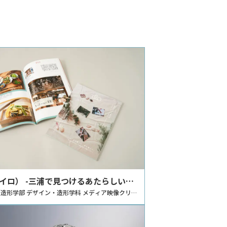
（イロ） -三浦で見つけるあたらしいと
』 -横須賀、三浦半島の魅力を紹介す
造形学部 デザイン・造形学科 メディア映像クリエ
コース
ン-