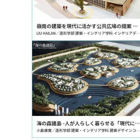
嶺南の建築を現代に活かす公共広場の提案 －
南頭古城の再生計画－
LIU HAILAN／造形学部 建築・インテリア学科 インテリアデ
ザインコース
海の森諸島 -人が人らしく暮らせる「現代にお
ける理想郷」を創る-
小島康寛／造形学部 建築・インテリア学科 建築デザインコー
ス