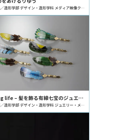
めをあけるりゆう
／造形学部 デザイン・造形学科 メディア映像クリ
ンコース
ling life – 髪を飾る有線七宝のジュエリ
–
／造形学部 デザイン・造形学科 ジュエリー・メタ
ンコース