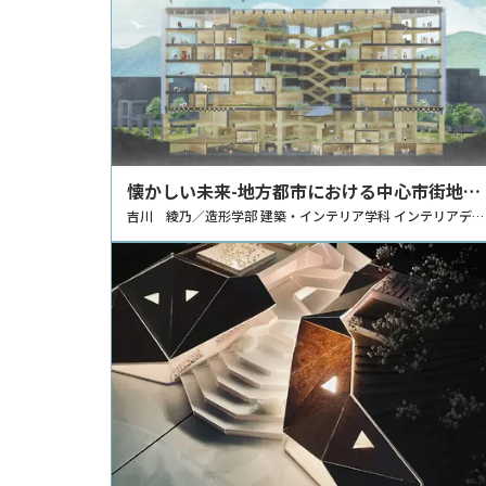
懐かしい未来-地方都市における中心市街地の
活性化を目的とした建築再生に関する研究-
吉川 綾乃／造形学部 建築・インテリア学科 インテリアデザ
インコース