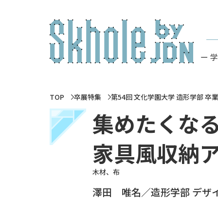
ー 
TOP
卒展特集
第54回 文化学園大学 造形学部 卒
集めたくなる
家具風収納ア
木材、布
澤田 唯名／造形学部 デザ