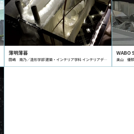
薄明薄暮
WABO
田嶋 南乃／造形学部 建築・インテリア学科 インテリアデザ
とした
奥山 優那
インコース
ース