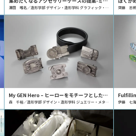
集めたくなるアクセサリーケースの提案-ミニ
ぼくが
チュア家具風収納アイテム-
澤田 唯名／造形学部 デザイン・造形学科 グラフィック・プ
齊藤 志帆
ロダクトデザインコース
エイショ
My GEN Hero – ヒーローをモチーフとしたは
Fulﬁl
り合わせ技法によるバックルの制作 –
森 千裕／造形学部 デザイン・造形学科 ジュエリー・メタル
ー制作 
伊藤 七海
デザインコース
ルデザイ