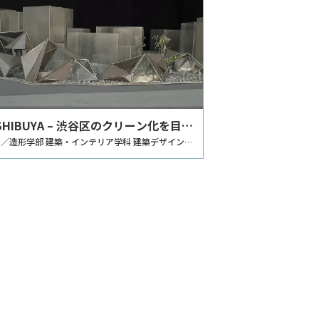
 SHIBUYA – 渋谷区のクリーン化を目的
ゴミステーションの計画 –
／造形学部 建築・インテリア学科 建築デザインコ