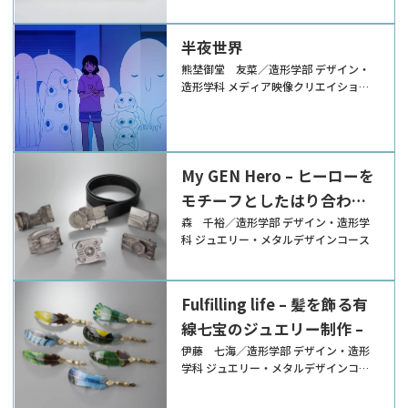
半夜世界
熊埜御堂 友菜／造形学部 デザイン・
造形学科 メディア映像クリエイション
コース
My GEN Hero – ヒーローを
モチーフとしたはり合わせ
技法によるバックルの制作
森 千裕／造形学部 デザイン・造形学
科 ジュエリー・メタルデザインコース
–
Fulﬁlling life – 髪を飾る有
線七宝のジュエリー制作 –
伊藤 七海／造形学部 デザイン・造形
学科 ジュエリー・メタルデザインコー
ス