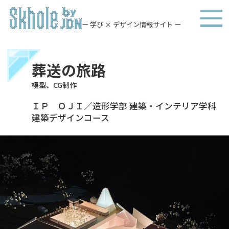
ー 学び × デザイン情報サイト ー
葬送の旅路
模型、CG制作
ＩＰ ＯＪＩ／造形学部 建築・インテリア学科
建築デザインコース