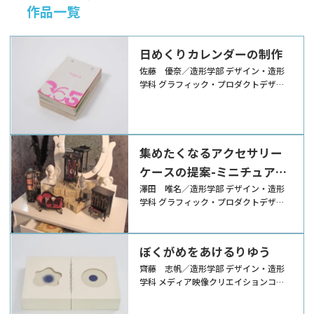
作品一覧
日めくりカレンダーの制作
佐藤 優奈／造形学部 デザイン・造形
学科 グラフィック・プロダクトデザイ
ンコース
集めたくなるアクセサリー
ケースの提案-ミニチュア家
具風収納アイテム-
澤田 唯名／造形学部 デザイン・造形
学科 グラフィック・プロダクトデザイ
ンコース
ぼくがめをあけるりゆう
齊藤 志帆／造形学部 デザイン・造形
学科 メディア映像クリエイションコー
ス