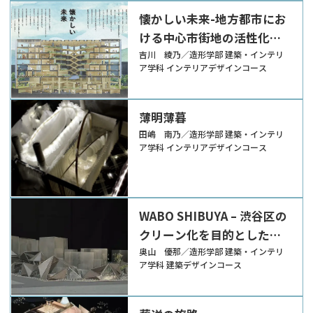
懐かしい未来-地方都市にお
ける中心市街地の活性化を
目的とした建築再生に関す
吉川 綾乃／造形学部 建築・インテリ
ア学科 インテリアデザインコース
る研究-
薄明薄暮
田嶋 南乃／造形学部 建築・インテリ
ア学科 インテリアデザインコース
WABO SHIBUYA – 渋谷区の
クリーン化を目的としたゴ
ミステーションの計画 –
奥山 優那／造形学部 建築・インテリ
ア学科 建築デザインコース