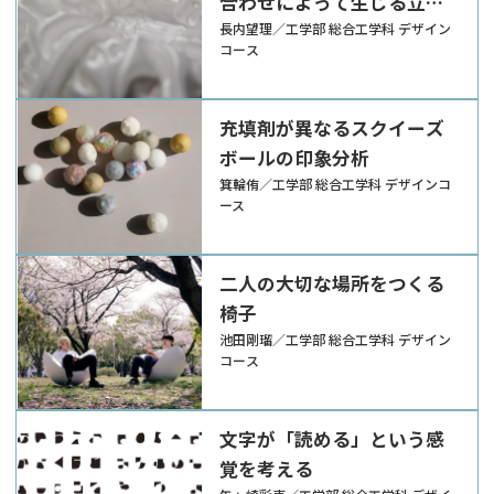
合わせによって生じる立体
表現の提案
長内望理／工学部 総合工学科 デザイン
コース
充填剤が異なるスクイーズ
ボールの印象分析
箕輪侑／工学部 総合工学科 デザインコ
ース
二人の大切な場所をつくる
椅子
池田剛瑠／工学部 総合工学科 デザイン
コース
文字が「読める」という感
覚を考える