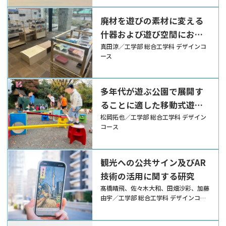
廃材を遊びの素材に変える
什器および遊び空間におけ
る展開の提案
真田涼／工学部 総合工学科 デザインコ
ース
多年代が遊ぶ公園で展開す
ることに適した移動式遊具
の提案
松岡拓也／工学部 総合工学科 デザイン
コース
観光への公共サイン及びAR
技術の活用に関する研究
髙橋晴飛、佐々木大和、田畑沙彩、加藤
由宇／工学部 総合工学科 デザインコー
ス