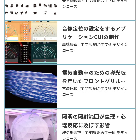
矢ヶ崎彩恵／工学部 総合工学科 デザイ
ンコース
音像定位の設定をするアプ
リケーションGUIの制作
高橋康幸／工学部 総合工学科 デザイン
コース
電気自動車のための導光板
を用いたフロントグリル表
現の提案
宮崎祐和／工学部 総合工学科 デザイン
コース
照明の照射範囲が生理・心
理反応に及ぼす影響
紀伊馬未空／工学部 総合工学科 デザイ
ンコース