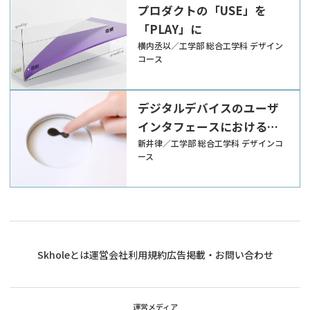
プロダクトの「USE」を
「PLAY」に
横内丞以／工学部 総合工学科 デザイン
コース
デジタルデバイスのユーザ
インタフェースにおける
「PLAY」の研究
新井律／工学部 総合工学科 デザインコ
ース
Skholeとは
運営会社
利用規約
広告掲載・お問い合わせ
運営メディア