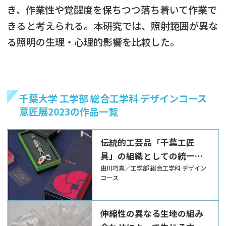
き、作業性や覚醒度を保ちつつ落ち着いて作業で
きると考えられる。本研究では、照射範囲が異な
る照明の生理・心理的影響を比較した。
千葉大学 工学部 総合工学科 デザインコース
意匠展2023の作品一覧
伝統的工芸品「千葉工匠
具」の組織としての統一感
を生むためのデザイン提案
由川巧真／工学部 総合工学科 デザイン
コース
伸縮性の異なる生地の組み