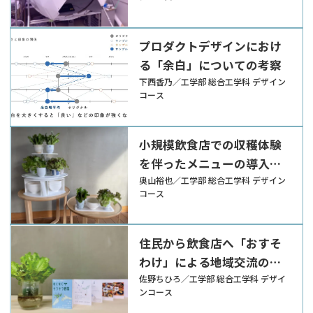
プロダクトデザインにおけ
る「余白」についての考察
下西香乃／工学部 総合工学科 デザイン
コース
小規模飲食店での収穫体験
を伴ったメニューの導入を
可能にするシステムと什器
奥山裕也／工学部 総合工学科 デザイン
コース
の提案
住民から飲食店へ「おすそ
わけ」による地域交流の促
進
佐野ちひろ／工学部 総合工学科 デザイ
ンコース