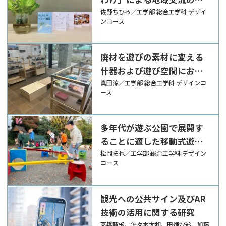
進
佐野ちひろ／工学部 総合工学科 デザイ
ンコース
廃材を遊びの素材に変える
什器および遊び空間におけ
る展開の提案
真田涼／工学部 総合工学科 デザインコ
ース
多年代が遊ぶ公園で展開す
ることに適した移動式遊具
の提案
松岡拓也／工学部 総合工学科 デザイン
コース
観光への公共サイン及びAR
技術の活用に関する研究
髙橋晴飛、佐々木大和、田畑沙彩、加藤