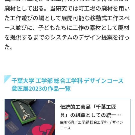
廃材として出る。当研究では町工場の廃材を用い
た工作遊びの場として展開可能な移動式工作スペ
ース並びに、子どもたちに工作の素材として廃材
を提供するまでのシステムのデザイン提案を行っ
た。
千葉大学 工学部 総合工学科 デザインコース
意匠展2023の作品一覧
伝統的工芸品「千葉工匠
具」の組織としての統一感
を生むためのデザイン提案
由川巧真／工学部 総合工学科 デザイン
コース