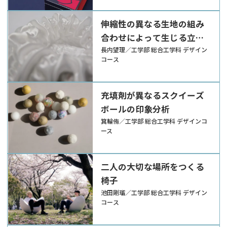
伸縮性の異なる生地の組み
合わせによって生じる立体
表現の提案
長内望理／工学部 総合工学科 デザイン
コース
充填剤が異なるスクイーズ
ボールの印象分析
箕輪侑／工学部 総合工学科 デザインコ
ース
二人の大切な場所をつくる
椅子
池田剛瑠／工学部 総合工学科 デザイン
コース