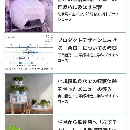
理反応に及ぼす影響
紀伊馬未空／工学部 総合工学科 デザイ
ンコース
プロダクトデザインにおけ
る「余白」についての考察
下西香乃／工学部 総合工学科 デザイン
コース
小規模飲食店での収穫体験
を伴ったメニューの導入を
可能にするシステムと什器
奥山裕也／工学部 総合工学科 デザイン
コース
の提案
住民から飲食店へ「おすそ
わけ」による地域交流の促