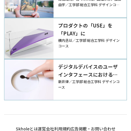
由宇／工学部 総合工学科 デザインコー
ス
プロダクトの「USE」を
「PLAY」に
横内丞以／工学部 総合工学科 デザイン
コース
デジタルデバイスのユーザ
インタフェースにおける
「PLAY」の研究
新井律／工学部 総合工学科 デザインコ
ース
Skholeとは
運営会社
利用規約
広告掲載・お問い合わせ