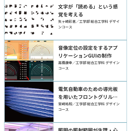
文字が「読める」という感
覚を考える
矢ヶ崎彩恵／工学部 総合工学科 デザイ
ンコース
音像定位の設定をするアプ
リケーションGUIの制作
高橋康幸／工学部 総合工学科 デザイン
コース
電気自動車のための導光板
を用いたフロントグリル表
現の提案
宮崎祐和／工学部 総合工学科 デザイン
コース
照明の照射範囲が生理・心