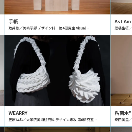
手紙
As I Am
政井歌／美術学部 デザイン科 第4研究室 Visual
舩橋生桜／美
Communication
WEARRY
粘菌木
笠原ねね／大学院美術研究科 デザイン専攻 第6研究室
柴田美里／
Design Prototyping
Design E