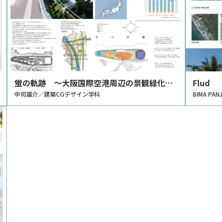
蛍の軌跡 ～大阪国際空港周辺の景観緑化計
Flud
画～
中司雄介／建築CGデザイン学科
BIMA PA