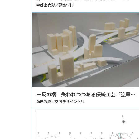
宇都宮壱彩／建築学科
一反の橋 失われつつある伝統工芸「浪華本
染め」と、東横堀川かいわいの再生
前田咲夏／空間デザイン学科