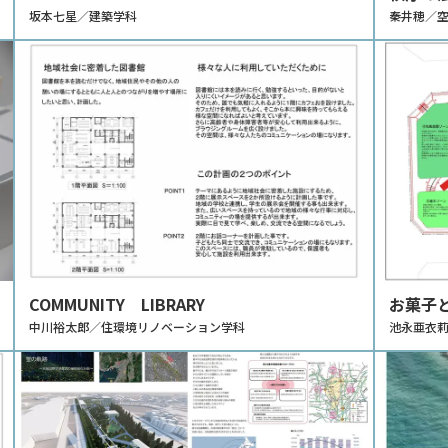
坂本七星／建築学科
秦井穂／
COMMUNITY LIBRARY
お菓子
中川裕太郎／住環境リノベーション学科
池永亜衣