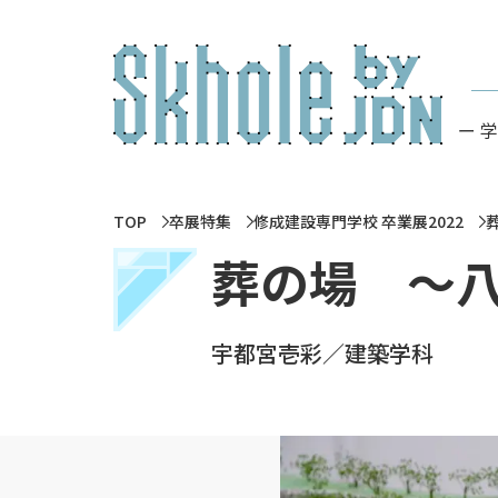
ー 
TOP
卒展特集
修成建設専門学校 卒業展2022
葬の場 ～
宇都宮壱彩／建築学科