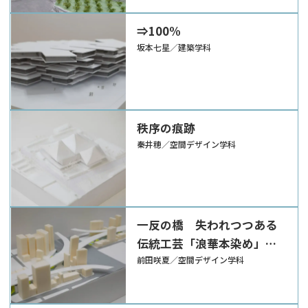
⇒100%
坂本七星／建築学科
秩序の痕跡
秦井穂／空間デザイン学科
一反の橋 失われつつある
伝統工芸「浪華本染め」
と、東横堀川かいわいの再
前田咲夏／空間デザイン学科
生