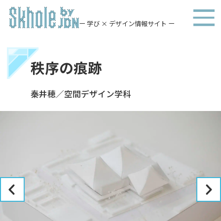
ー 学び × デザイン情報サイト ー
秩序の痕跡
秦井穂／空間デザイン学科