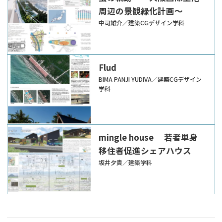
周辺の景観緑化計画～
中司雄介／建築CGデザイン学科
Flud
BIMA PANJI YUDIVA／建築CGデザイン
学科
mingle house 若者単身
移住者促進シェアハウス
坂井夕貴／建築学科