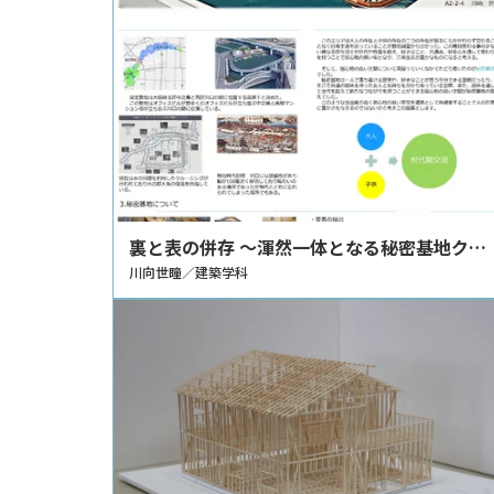
裏と表の併存 ～渾然一体となる秘密基地クラ
スタ～
川向世瞳／建築学科