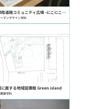
緑陰道路コミュニティ広場 -にこにこラ
計画-
ガーデンデザイン学科
に面する地域図書館 Green island
／建築学科