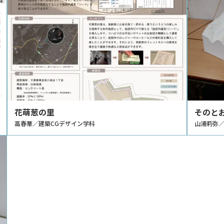
花萌葱の里
そのと
高春華／建築CGデザイン学科
山浦莉弥