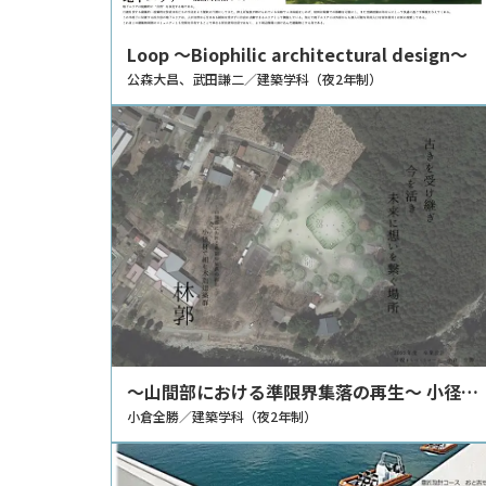
Loop ～Biophilic architectural design～
公森大昌、武田謙二／建築学科（夜2年制）
～山間部における準限界集落の再生～ 小径材
で組む木造建築群 林郭
小倉全勝／建築学科（夜2年制）