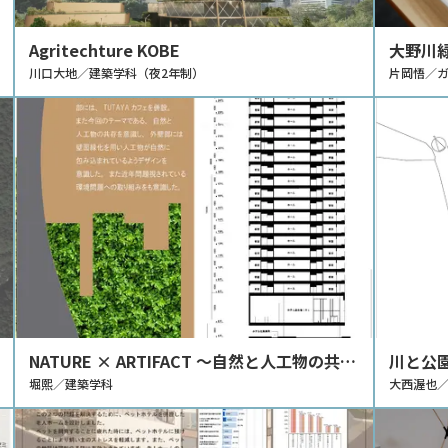
Agritechture KOBE
大野川
川口大地／建築学科（夜2年制）
ンド施工
片岡悟／
NATURE × ARTIFACT ～自然と人工物の共存
川と公園
～
堀熙／建築学科
大西渥也