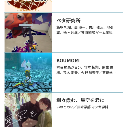
ベタ研究所
飯塚 礼樹、高 競一、古川 稜汰、地引
翼、池上 紗楓／芸術学部 ゲーム学科
KOUMORI
齊藤 勝馬ジョン、守本 拓翔、麻生 侑
樹、荒木 潮音、今野 加奈子／芸術学部
ゲーム学科
樹々霞む、星空を君に
いのとのい／芸術学部 マンガ学科