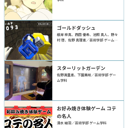
ゴールドダッシュ
根岸 梓真、西田 優希、池照 真人、野々
村 啓、佐野 真理恵／芸術学部 ゲーム学
科
スターリットガーデン
佐野満里恵、下園美咲／芸術学部 ゲー
ム学科
お好み焼き体験ゲーム コテ
の名人
清水 結羽／芸術学部 ゲーム学科