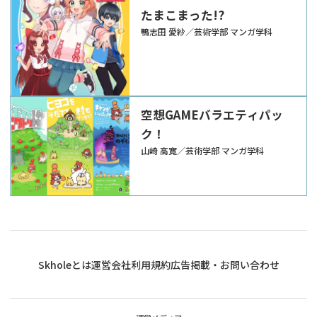
たまこまった!?
鴨志田 愛紗／芸術学部 マンガ学科
空想GAMEバラエティパッ
ク！
山崎 高寛／芸術学部 マンガ学科
Skholeとは
運営会社
利用規約
広告掲載・お問い合わせ