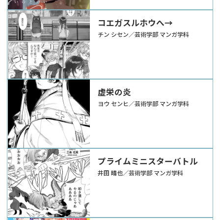
コエガスルホウへ→
チン シセン／芸術学部 マンガ学科
虚栄の炎
ヨウ センヒ／芸術学部 マンガ学科
プライムミニスターバトル
井田 晴也／芸術学部 マンガ学科