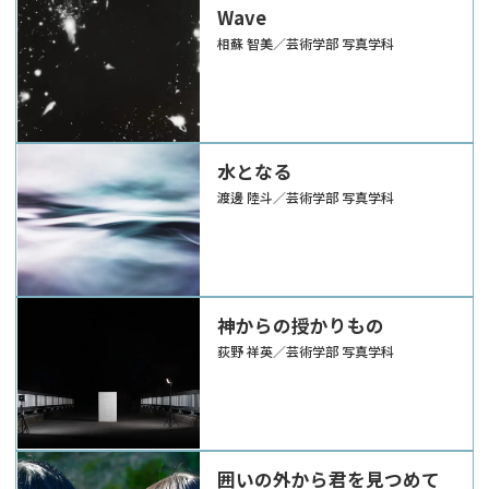
Wave
相蘇 智美／芸術学部 写真学科
水となる
渡邊 陸斗／芸術学部 写真学科
神からの授かりもの
荻野 祥英／芸術学部 写真学科
囲いの外から君を見つめて