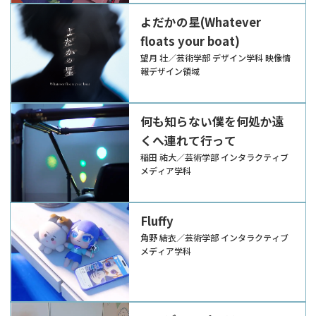
よだかの星(Whatever
floats your boat)
望月 壮／芸術学部 デザイン学科 映像情
報デザイン領域
何も知らない僕を何処か遠
くへ連れて行って
稲田 祐大／芸術学部 インタラクティブ
メディア学科
Fluffy
角野 結衣／芸術学部 インタラクティブ
メディア学科