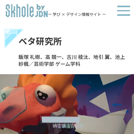
ー 学び × デザイン情報サイト ー
ベタ研究所
飯塚 礼樹、高 競一、古川 稜汰、地引 翼、池上
紗楓／芸術学部 ゲーム学科