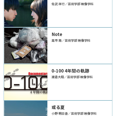
佐武 祥行／芸術学部 映像学科
Note
高市 南／芸術学部 映像学科
0-100 4年間の軌跡
渡邉大翔／芸術学部 映像学科
或る夏
小野 明日香／芸術学部 映像学科