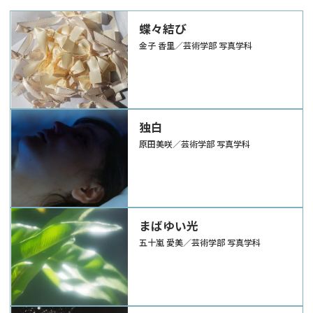
蝶々結び
金子 香里／芸術学部 写真学科
独白
原田美咲／芸術学部 写真学科
まばゆい光
五十嵐 愛美／芸術学部 写真学科