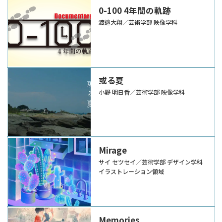
0-100 4年間の軌跡
渡邉大翔／芸術学部 映像学科
或る夏
小野 明日香／芸術学部 映像学科
Mirage
サイ セツセイ／芸術学部 デザイン学科
イラストレーション領域
Memories