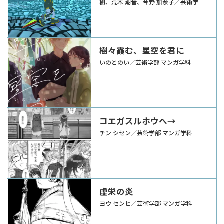
樹、荒木 潮音、今野 加奈子／芸術学部
ゲーム学科
樹々霞む、星空を君に
いのとのい／芸術学部 マンガ学科
コエガスルホウへ→
チン シセン／芸術学部 マンガ学科
虚栄の炎
ヨウ センヒ／芸術学部 マンガ学科