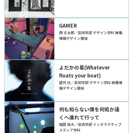
GAMER
西 丈太郎／芸術学部 デザイン学科 映像
情報デザイン領域
よだかの星(Whatever
floats your boat)
望月 壮／芸術学部 デザイン学科 映像情
報デザイン領域
何も知らない僕を何処か遠
くへ連れて行って
稲田 祐大／芸術学部 インタラクティブ
メディア学科