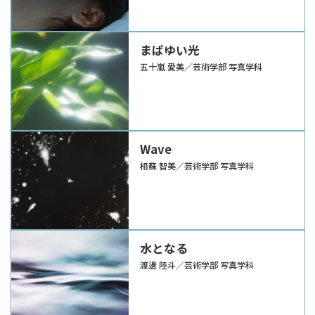
まばゆい光
五十嵐 愛美／芸術学部 写真学科
Wave
相蘇 智美／芸術学部 写真学科
水となる
渡邊 陸斗／芸術学部 写真学科