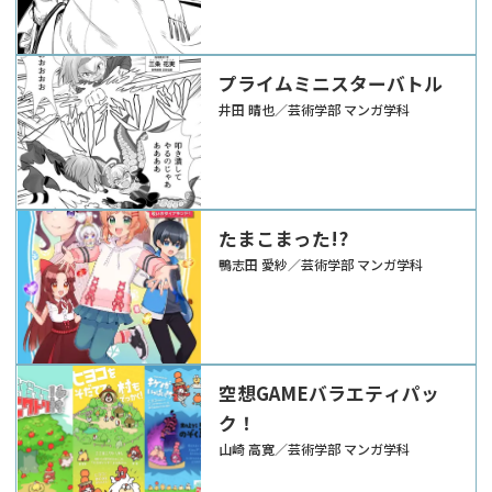
プライムミニスターバトル
井田 晴也／芸術学部 マンガ学科
たまこまった!?
鴨志田 愛紗／芸術学部 マンガ学科
空想GAMEバラエティパッ
ク！
山崎 高寛／芸術学部 マンガ学科