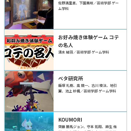
佐野満里恵、下園美咲／芸術学部 ゲー
ム学科
お好み焼き体験ゲーム コテ
の名人
清水 結羽／芸術学部 ゲーム学科
ベタ研究所
飯塚 礼樹、高 競一、古川 稜汰、地引
翼、池上 紗楓／芸術学部 ゲーム学科
KOUMORI
齊藤 勝馬ジョン、守本 拓翔、麻生 侑