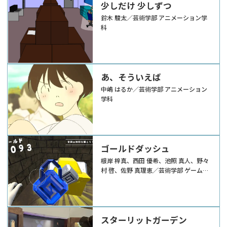
少しだけ 少しずつ
鈴木 駿太／芸術学部 アニメーション学
科
あ、そういえば
中嶋 はるか／芸術学部 アニメーション
学科
ゴールドダッシュ
根岸 梓真、西田 優希、池照 真人、野々
村 啓、佐野 真理恵／芸術学部 ゲーム学
科
スターリットガーデン