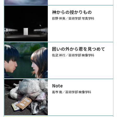
神からの授かりもの
荻野 祥英／芸術学部 写真学科
囲いの外から君を見つめて
佐武 祥行／芸術学部 映像学科
Note
高市 南／芸術学部 映像学科