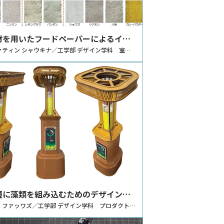
材を用いたフードペーパーによるイン
アイテムの制作
ァティン シャウキナ／工学部 デザイン学科 室内
室
境に藻類を組み込むためのデザイン提
 ファッワズ／工学部 デザイン学科 プロダクトデ
究室