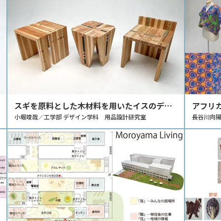
スギを原料とした木材料を用いたイスのデザ
アフリ
イン
小堀竣哉／工学部 デザイン学科 用品設計研究室
を融合
長谷川向陽