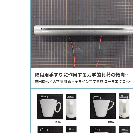
階段用手すりに作用する力学的負荷の傾向獲
得とその分析
成田瑠七／大学院 情報・デザイン工学専攻 ユーザエクスペリ
エンスデザイン研究室