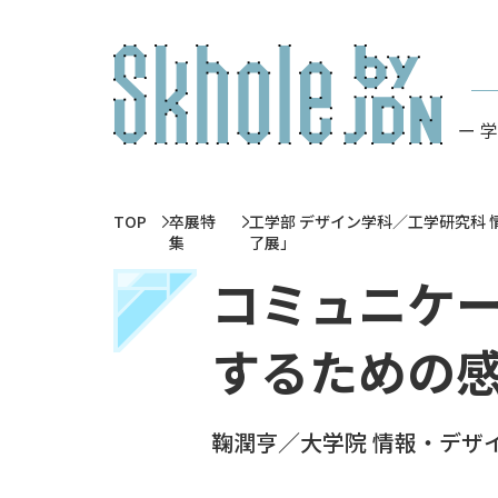
ー 
TOP
卒展特
工学部 デザイン学科／工学研究科 
集
了展」
コミュニケ
するための
鞠潤亨／大学院 情報・デザ