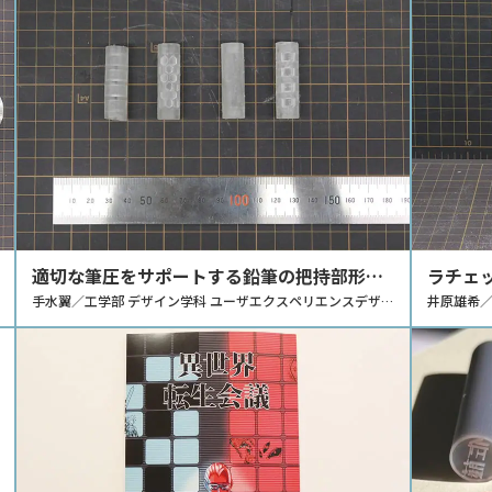
適切な筆圧をサポートする鉛筆の把持部形状
ラチェ
の研究
手水翼／工学部 デザイン学科 ユーザエクスペリエンスデザイ
能分析
井原雄希／
ン研究室
イン研究