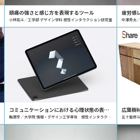
頭痛の強さと感じ方を表現するツール
疲労感
小林拓斗／工学部 デザイン学科 感性インタラクション研究室
中澤秀太／
コミュニケーションにおける心理状態の表現
広葉樹
を支援するための感性評価ツールの開発
鞠潤亨／大学院 情報・デザイン工学専攻 感性インタラクシ
ットの
五十嵐修斗
ョン研究室