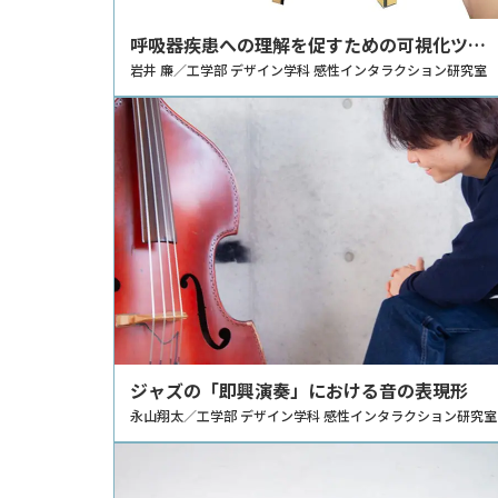
呼吸器疾患への理解を促すための可視化ツー
ル
岩井 廉／工学部 デザイン学科 感性インタラクション研究室
ジャズの「即興演奏」における音の表現形
永山翔太／工学部 デザイン学科 感性インタラクション研究室