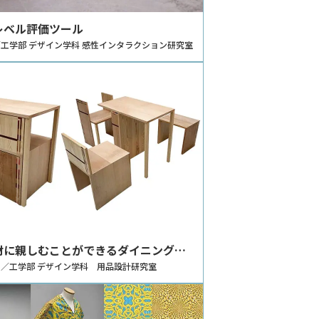
レベル評価ツール
工学部 デザイン学科 感性インタラクション研究室
材に親しむことができるダイニングセ
デザイン
／工学部 デザイン学科 用品設計研究室