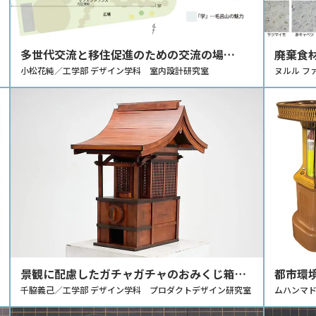
多世代交流と移住促進のための交流の場
廃棄食
「Moroyama Living」の提案
小松花純／工学部 デザイン学科 室内設計研究室
テリア
ヌルル フ
設計研究
景観に配慮したガチャガチャのおみくじ箱の
都市環
デザイン提案
千脇義己／工学部 デザイン学科 プロダクトデザイン研究室
案
ムハンマド
ザイン研