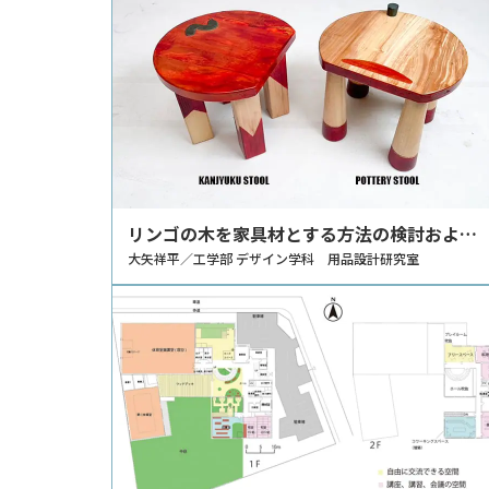
リンゴの木を家具材とする方法の検討および
子ども用スツールへの応用
大矢祥平／工学部 デザイン学科 用品設計研究室