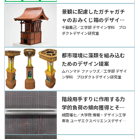
景観に配慮したガチャガチ
ャのおみくじ箱のデザイン
提案
千脇義己／工学部 デザイン学科 プロ
ダクトデザイン研究室
都市環境に藻類を組み込む
ためのデザイン提案
ムハンマド ファッワズ／工学部 デザイ
ン学科 プロダクトデザイン研究室
階段用手すりに作用する力
学的負荷の傾向獲得とその
分析
成田瑠七／大学院 情報・デザイン工学
専攻 ユーザエクスペリエンスデザイン
研究室