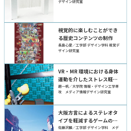
デザイン研究室
視覚的に楽しむことができ
る歴史コンテンツの制作
長島心愛／工学部 デザイン学科 視覚デ
ザイン研究室
VR・MR 環境における身体
運動を介したストレス軽減
効果の比較研究
趙一帆／大学院 情報・デザイン工学専
攻 メディア情報デザイン研究室
大阪方言によるステレオタ
イプを軽減するゲームの開
発
佐藤沢麟／工学部 デザイン学科 メデ