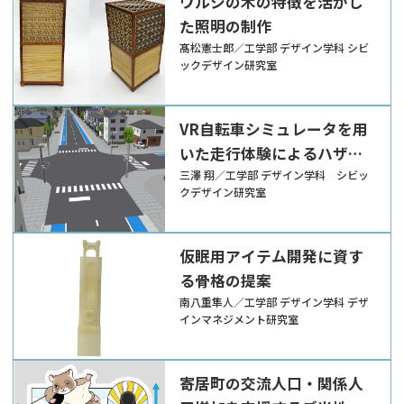
ウルシの木の特徴を活かし
た照明の制作
髙松憲士郎／工学部 デザイン学科 シビ
ックデザイン研究室
VR自転車シミュレータを用
いた走行体験によるハザー
ド知覚の向上
三澤 翔／工学部 デザイン学科 シビッ
クデザイン研究室
仮眠用アイテム開発に資す
る骨格の提案
南八重隼人／工学部 デザイン学科 デザ
インマネジメント研究室
寄居町の交流人口・関係人