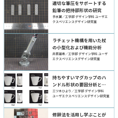
適切な筆圧をサポートする
鉛筆の把持部形状の研究
手水翼／工学部 デザイン学科 ユーザエ
クスペリエンスデザイン研究室
ラチェット機構を用いた杖
の小型化および機能分析
井原雄希／工学部 デザイン学科 ユーザ
エクスペリエンスデザイン研究室
持ちやすいマグカップのハ
ンドル形状の要因分析と形
状提案
三ツ木ひより／工学部 デザイン学科
ユーザエクスペリエンスデザイン研究室
修辞法を活用し学ぶことが