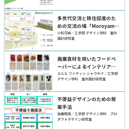
多世代交流と移住促進のた
めの交流の場「Moroyama
Living」の提案
小松花純／工学部 デザイン学科 室内
設計研究室
廃棄食材を用いたフードペ
ーパーによるインテリアア
イテムの制作
ヌルル ファティン シャウキナ／工学部
デザイン学科 室内設計研究室
不便益デザインのための発
案手法
加藤翔吾／工学部 デザイン学科 プロ
ダクトデザイン研究室