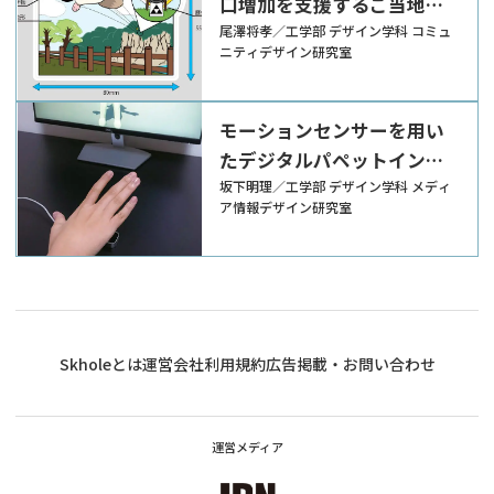
口増加を支援するご当地ス
テッカー
尾澤将孝／工学部 デザイン学科 コミュ
ニティデザイン研究室
モーションセンサーを用い
たデジタルパペットインタ
ーフェースの提案
坂下明理／工学部 デザイン学科 メディ
ア情報デザイン研究室
Skholeとは
運営会社
利用規約
広告掲載・お問い合わせ
運営メディア