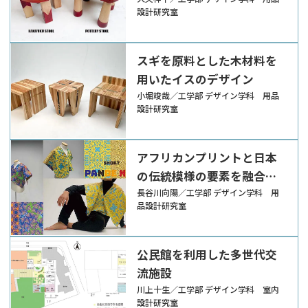
スツールへの応用
設計研究室
スギを原料とした木材料を
用いたイスのデザイン
小堀竣哉／工学部 デザイン学科 用品
設計研究室
アフリカンプリントと日本
の伝統模様の要素を融合さ
せた図案デザインとその応
長谷川向陽／工学部 デザイン学科 用
品設計研究室
用
公民館を利用した多世代交
流施設
川上十生／工学部 デザイン学科 室内
設計研究室