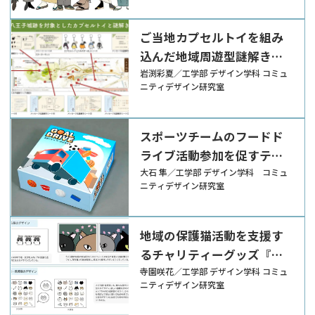
ご当地カプセルトイを組み
込んだ地域周遊型謎解きイ
ベントの枠組みづくり
岩渕彩夏／工学部 デザイン学科 コミュ
ニティデザイン研究室
スポーツチームのフードド
ライブ活動参加を促すテー
ブルゲーム『GOAL
大石 隼／工学部 デザイン学科 コミュ
ニティデザイン研究室
DRIVE』
地域の保護猫活動を支援す
るチャリティーグッズ『猫
だすけ』
寺園咲花／工学部 デザイン学科 コミュ
ニティデザイン研究室