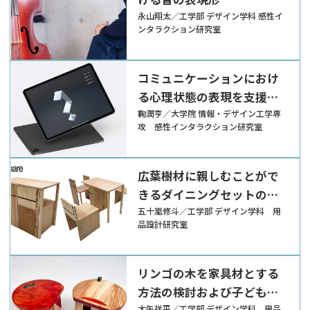
永山翔太／工学部 デザイン学科 感性イ
ンタラクション研究室
コミュニケーションにおけ
る心理状態の表現を支援す
るための感性評価ツールの
鞠潤亨／大学院 情報・デザイン工学専
攻 感性インタラクション研究室
開発
広葉樹材に親しむことがで
きるダイニングセットのデ
ザイン
五十嵐修斗／工学部 デザイン学科 用
品設計研究室
リンゴの木を家具材とする
方法の検討および子ども用
大矢祥平／工学部 デザイン学科 用品