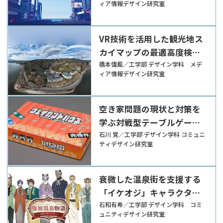
ィア情報デザイン研究室
VR技術を活用した観光地ス
カイマップの最適高度検証
と開発
橋本偉風／工学部 デザイン学科 メデ
ィア情報デザイン研究室
空き家問題の現状と対策を
学ぶ対戦型テーブルゲーム
『ヴェイカントハウス』
石川 覚／工学部 デザイン学科 コミュニ
ティデザイン研究室
衰微した温泉街を支援する
「イケオジ」キャラクター
コンテンツ『塩原温泉物
石和有希／工学部 デザイン学科 コミ
ュニティデザイン研究室
語』