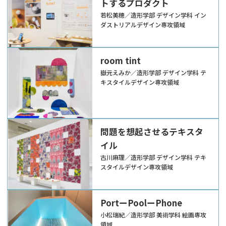
トするプロダクト
若松美穂／造形学部 デザイン学科 イン
ダストリアルデザイン専攻領域
room tint
嶽元えみか／造形学部 デザイン学科 テ
キスタイルデザイン専攻領域
問題を想起させるテキスタ
イル
古川麻理／造形学部 デザイン学科 テキ
スタイルデザイン専攻領域
PortーPoolーPhone
小松瑞紀／造形学部 美術学科 絵画専攻
領域