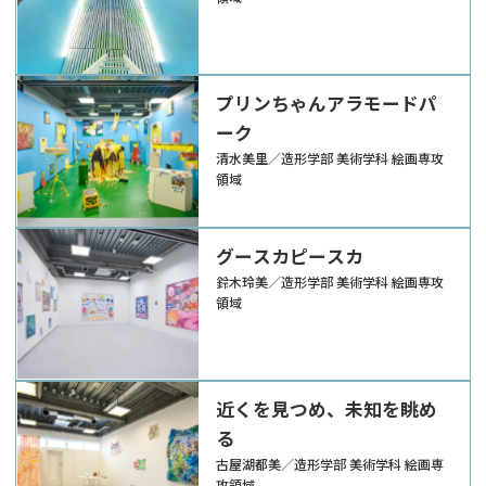
プリンちゃんアラモードパ
ーク
清水美里／造形学部 美術学科 絵画専攻
領域
グースカピースカ
鈴木玲美／造形学部 美術学科 絵画専攻
領域
近くを見つめ、未知を眺め
る
古屋湖都美／造形学部 美術学科 絵画専
攻領域