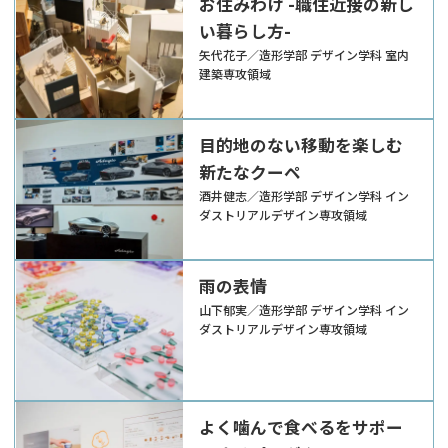
お住みわけ -職住近接の新し
い暮らし方-
矢代花子／造形学部 デザイン学科 室内
建築専攻領域
目的地のない移動を楽しむ
新たなクーペ
酒井健志／造形学部 デザイン学科 イン
ダストリアルデザイン専攻領域
雨の表情
山下郁実／造形学部 デザイン学科 イン
ダストリアルデザイン専攻領域
よく噛んで食べるをサポー