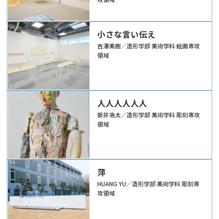
小さな言い伝え
吉澤美樹／造形学部 美術学科 絵画専攻
領域
人人人人人人
新井浩太／造形学部 美術学科 彫刻専攻
領域
萍
HUANG YU／造形学部 美術学科 彫刻専
攻領域