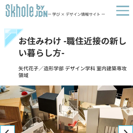
ー 学び × デザイン情報サイト ー
お住みわけ -職住近接の新し
い暮らし方-
矢代花子／造形学部 デザイン学科 室内建築専攻
領域