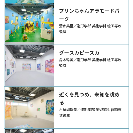
プリンちゃんアラモードパ
ーク
清水美里／造形学部 美術学科 絵画専攻
領域
グースカピースカ
鈴木玲美／造形学部 美術学科 絵画専攻
領域
近くを見つめ、未知を眺め
る
古屋湖都美／造形学部 美術学科 絵画専
攻領域