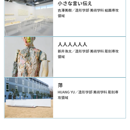
小さな言い伝え
吉澤美樹／造形学部 美術学科 絵画専攻
領域
人人人人人人
新井浩太／造形学部 美術学科 彫刻専攻
領域
萍
HUANG YU／造形学部 美術学科 彫刻専
攻領域