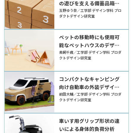
の遊びを支える備蓄品箱の
デザイン提案
玉野ゆう奈／工学部 デザイン学科 プロ
ダクトデザイン研究室
ペットの移動時にも使用可
能なペットハウスのデザイ
ン提案
鳥飼千歳／工学部 デザイン学科 プロダ
クトデザイン研究室
コンパクトなキャンピング
向け自動車の外装デザイン
提案
前田大輔／工学部 デザイン学科 プロダ
クトデザイン研究室
車いす用グリップ形状の違
いによる身体的負荷分析