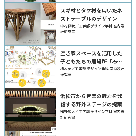
スギ材とタケ材を用いたネ
ストテーブルのデザイン
中村伊吹／工学部 デザイン学科 室内設
計研究室
空き家スペースを活用した
子どもたちの居場所「みち
くさくらぶ」の提案
橋本夢／工学部 デザイン学科 室内設計
研究室
浜松市から音楽の魅力を発
信する野外ステージの提案
舘野広大／工学部 デザイン学科 室内設
計研究室