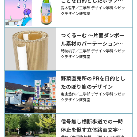
ことを目的としたポップの
デザイン
鈴木哲平／工学部 デザイン学科 シビッ
クデザイン研究室
つくるーむ ～片面ダンボー
ル素材のパーテーション制
作～
時枝桃子／工学部 デザイン学科 シビッ
クデザイン研究室
野菜直売所のPRを目的とし
たのぼり旗のデザイン
亀山悠作／工学部 デザイン学科 シビッ
クデザイン研究室
信号無し横断歩道での一時
停止を促す立体路面文字標
呉敏／大学院 情報・デザイン工学専攻