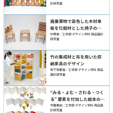
計研究室
廃棄果物で染色した木材単
板を化粧材とした椅子のデ
ザイン
中野恵／工学部 デザイン学科 用品設計
研究室
竹の集成材と布を用いた収
納家具のデザイン
宮下奈都香／工学部 デザイン学科 用品
設計研究室
“みる・よむ・さわる・つく
る” 要素を付加した絵本の
デザイン
守屋美紀／工学部 デザイン学科 用品設
計研究室