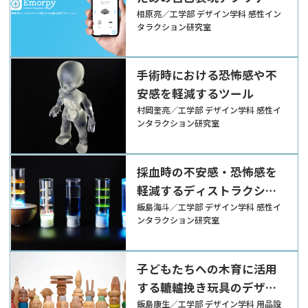
ション
相原亮／工学部 デザイン学科 感性イン
タラクション研究室
手術時における恐怖感や不
安感を軽減するツール
村岡奎亮／工学部 デザイン学科 感性イ
ンタラクション研究室
採血時の不安感・恐怖感を
軽減するディストラクショ
ン・ツール
飯島海斗／工学部 デザイン学科 感性イ
ンタラクション研究室
子どもたちへの木育に活用
する轆轤挽き玩具のデザイ
ン
飯島康生／工学部 デザイン学科 用品設