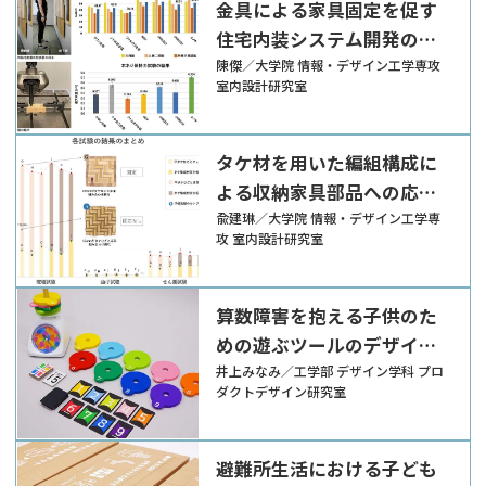
金具による家具固定を促す
住宅内装システム開発のた
めの基礎的研究
陳傑／大学院 情報・デザイン工学専攻
室内設計研究室
タケ材を用いた編組構成に
よる収納家具部品への応用
可能性検討
兪建琳／大学院 情報・デザイン工学専
攻 室内設計研究室
算数障害を抱える子供のた
めの遊ぶツールのデザイン
提案
井上みなみ／工学部 デザイン学科 プロ
ダクトデザイン研究室
避難所生活における子ども