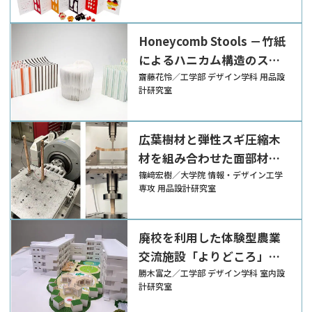
Honeycomb Stools －竹紙
によるハニカム構造のスツ
ール－
齋藤花怜／工学部 デザイン学科 用品設
計研究室
広葉樹材と弾性スギ圧縮木
材を組み合わせた面部材に
よる転倒リスク軽減家具の
篠﨑宏樹／大学院 情報・デザイン工学
専攻 用品設計研究室
開発
廃校を利用した体験型農業
交流施設「よりどころ」の
提案
勝木富之／工学部 デザイン学科 室内設
計研究室