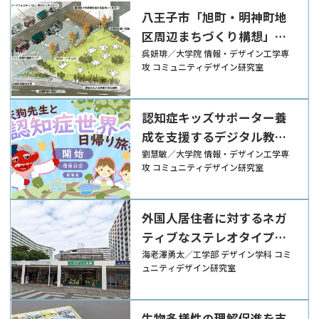
八王子市「旭町・明神町地
区周辺まちづくり構想」に
おける都市型広場のあり方
呉妍琲／大学院 情報・デザイン工学専
攻 コミュニティデザイン研究室
認知症キッズサポーター養
成を支援するデジタル教育
絵本
劉慧敏／大学院 情報・デザイン工学専
攻 コミュニティデザイン研究室
外国人居住者に対するネガ
ティブなステレオタイプの
解消に寄与する交流イベン
海老澤勇太／工学部 デザイン学科 コミ
ュニティデザイン研究室
ト「団地トーク」
生物多様性の理解促進を支