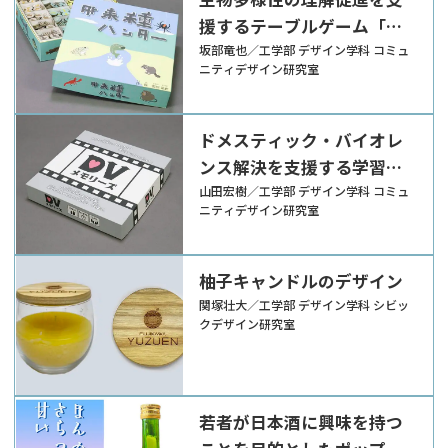
援するテーブルゲーム「外
来種ハンター」
坂部竜也／工学部 デザイン学科 コミュ
ニティデザイン研究室
ドメスティック・バイオレ
ンス解決を支援する学習ツ
ール「DVメモリーズ」
山田宏樹／工学部 デザイン学科 コミュ
ニティデザイン研究室
柚子キャンドルのデザイン
関塚壮大／工学部 デザイン学科 シビッ
クデザイン研究室
若者が日本酒に興味を持つ