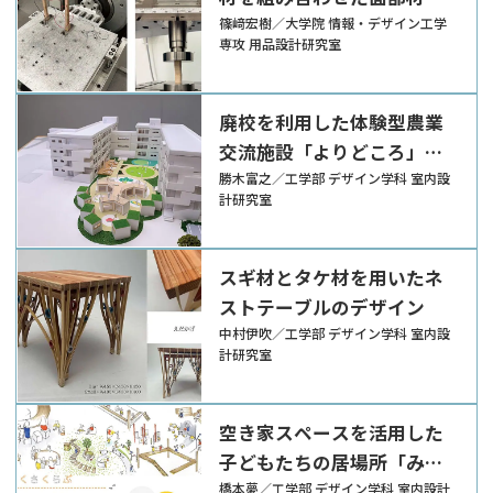
よる転倒リスク軽減家具の
篠﨑宏樹／大学院 情報・デザイン工学
専攻 用品設計研究室
開発
廃校を利用した体験型農業
交流施設「よりどころ」の
提案
勝木富之／工学部 デザイン学科 室内設
計研究室
スギ材とタケ材を用いたネ
ストテーブルのデザイン
中村伊吹／工学部 デザイン学科 室内設
計研究室
空き家スペースを活用した
子どもたちの居場所「みち
くさくらぶ」の提案
橋本夢／工学部 デザイン学科 室内設計