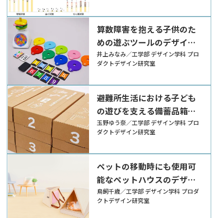
算数障害を抱える子供のた
めの遊ぶツールのデザイン
提案
井上みなみ／工学部 デザイン学科 プロ
ダクトデザイン研究室
避難所生活における子ども
の遊びを支える備蓄品箱の
デザイン提案
玉野ゆう奈／工学部 デザイン学科 プロ
ダクトデザイン研究室
ペットの移動時にも使用可
能なペットハウスのデザイ
ン提案
鳥飼千歳／工学部 デザイン学科 プロダ
クトデザイン研究室