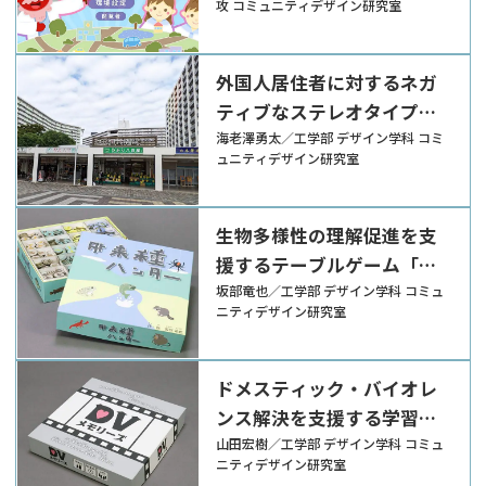
攻 コミュニティデザイン研究室
外国人居住者に対するネガ
ティブなステレオタイプの
解消に寄与する交流イベン
海老澤勇太／工学部 デザイン学科 コミ
ュニティデザイン研究室
ト「団地トーク」
生物多様性の理解促進を支
援するテーブルゲーム「外
来種ハンター」
坂部竜也／工学部 デザイン学科 コミュ
ニティデザイン研究室
ドメスティック・バイオレ
ンス解決を支援する学習ツ
ール「DVメモリーズ」
山田宏樹／工学部 デザイン学科 コミュ
ニティデザイン研究室