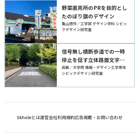
野菜直売所のPRを目的とし
たのぼり旗のデザイン
亀山悠作／工学部 デザイン学科 シビッ
クデザイン研究室
信号無し横断歩道での一時
停止を促す立体路面文字標
示の研究
呉敏／大学院 情報・デザイン工学専攻
シビックデザイン研究室
Skholeとは
運営会社
利用規約
広告掲載・お問い合わせ