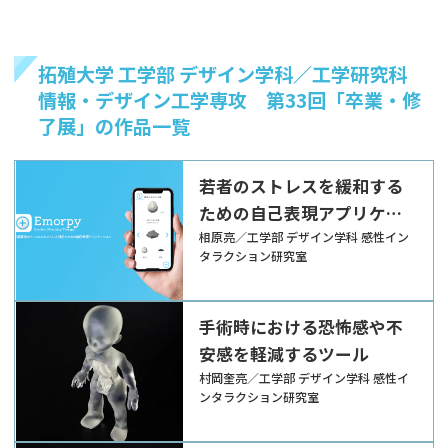
拓殖大学 工学部 デザイン学科／工学研究科
情報・デザイン工学専攻 第33回「卒業・修
了展」の作品一覧
若者のストレスを緩和する
ための自己表現アプリケー
ション
相原亮／工学部 デザイン学科 感性イン
タラクション研究室
手術時における恐怖感や不
安感を軽減するツール
村岡奎亮／工学部 デザイン学科 感性イ
ンタラクション研究室