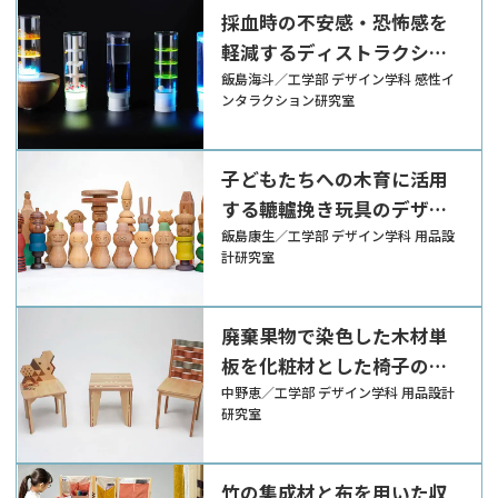
採血時の不安感・恐怖感を
軽減するディストラクショ
ン・ツール
飯島海斗／工学部 デザイン学科 感性イ
ンタラクション研究室
子どもたちへの木育に活用
する轆轤挽き玩具のデザイ
ン
飯島康生／工学部 デザイン学科 用品設
計研究室
廃棄果物で染色した木材単
板を化粧材とした椅子のデ
ザイン
中野恵／工学部 デザイン学科 用品設計
研究室
竹の集成材と布を用いた収