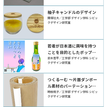
柚子キャンドルのデザイン
関塚壮大／工学部 デザイン学科 シビッ
クデザイン研究室
若者が日本酒に興味を持つ
ことを目的としたポップの
デザイン
鈴木哲平／工学部 デザイン学科 シビッ
クデザイン研究室
つくるーむ ～片面ダンボー
ル素材のパーテーション制
作～
時枝桃子／工学部 デザイン学科 シビッ
クデザイン研究室