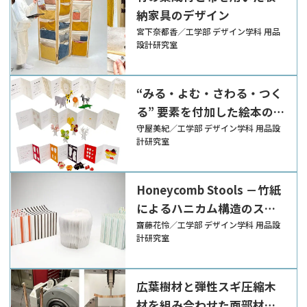
納家具のデザイン
宮下奈都香／工学部 デザイン学科 用品
設計研究室
“みる・よむ・さわる・つく
る” 要素を付加した絵本の
デザイン
守屋美紀／工学部 デザイン学科 用品設
計研究室
Honeycomb Stools －竹紙
によるハニカム構造のスツ
ール－
齋藤花怜／工学部 デザイン学科 用品設
計研究室
広葉樹材と弾性スギ圧縮木
材を組み合わせた面部材に