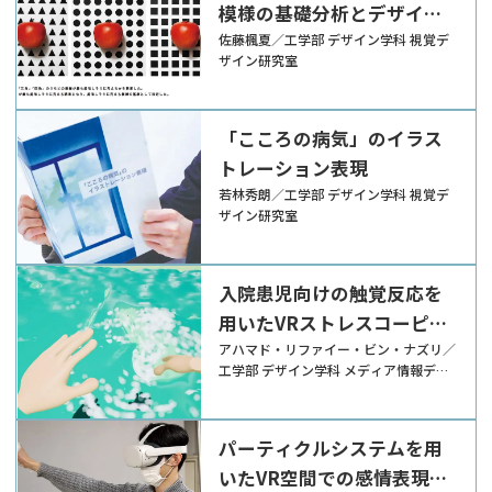
模様の基礎分析とデザイン
展開
佐藤楓夏／工学部 デザイン学科 視覚デ
ザイン研究室
「こころの病気」のイラス
トレーション表現
若林秀朗／工学部 デザイン学科 視覚デ
ザイン研究室
入院患児向けの触覚反応を
用いたVRストレスコーピン
グツールの開発
アハマド・リファイー・ビン・ナズリ／
工学部 デザイン学科 メディア情報デザ
イン研究室
パーティクルシステムを用
いたVR空間での感情表現ツ