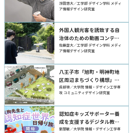
ールの開発
浮田悠大／工学部 デザイン学科 メディ
ア情報デザイン研究室
外国人観光客を誘致する自
治体のための動画コンテン
ツの提案
佐藤空大／工学部 デザイン学科 メディ
ア情報デザイン研究室
八王子市「旭町・明神町地
区周辺まちづくり構想」に
おける都市型広場のあり方
呉妍琲／大学院 情報・デザイン工学専
攻 コミュニティデザイン研究室
認知症キッズサポーター養
成を支援するデジタル教育
絵本
劉慧敏／大学院 情報・デザイン工学専