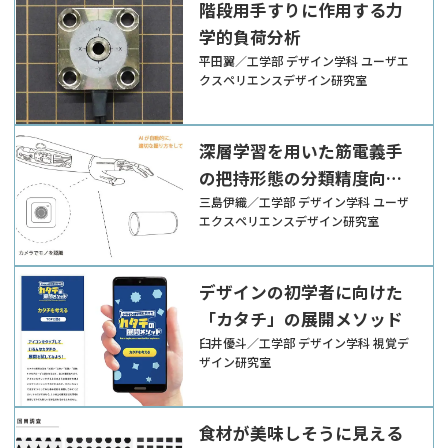
階段用手すりに作用する力
学的負荷分析
平田翼／工学部 デザイン学科 ユーザエ
クスペリエンスデザイン研究室
深層学習を用いた筋電義手
の把持形態の分類精度向上
に関する研究
三島伊織／工学部 デザイン学科 ユーザ
エクスペリエンスデザイン研究室
デザインの初学者に向けた
「カタチ」の展開メソッド
臼井優斗／工学部 デザイン学科 視覚デ
ザイン研究室
食材が美味しそうに見える