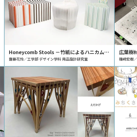
Honeycomb Stools －竹紙によるハニカム構
広葉樹
造のスツール－
齋藤花怜／工学部 デザイン学科 用品設計研究室
面部材
篠﨑宏樹／