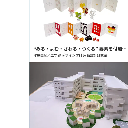
“みる・よむ・さわる・つくる” 要素を付加し
た絵本のデザイン
守屋美紀／工学部 デザイン学科 用品設計研究室