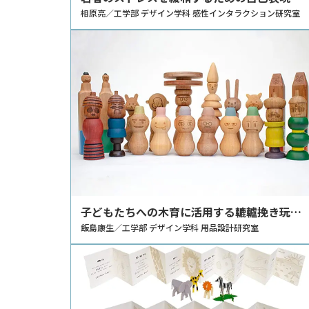
プリケーション
相原亮／工学部 デザイン学科 感性インタラクション研究室
子どもたちへの木育に活用する轆轤挽き玩具
のデザイン
飯島康生／工学部 デザイン学科 用品設計研究室