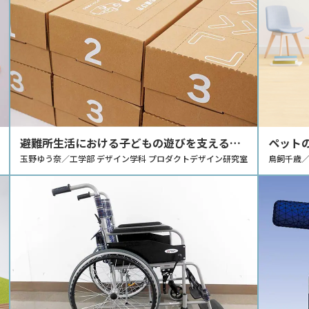
避難所生活における子どもの遊びを支える備
ペット
蓄品箱のデザイン提案
玉野ゆう奈／工学部 デザイン学科 プロダクトデザイン研究室
のデザ
鳥飼千歳／