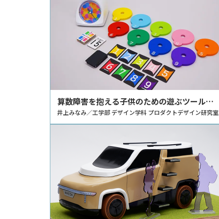
算数障害を抱える子供のための遊ぶツールの
デザイン提案
井上みなみ／工学部 デザイン学科 プロダクトデザイン研究室