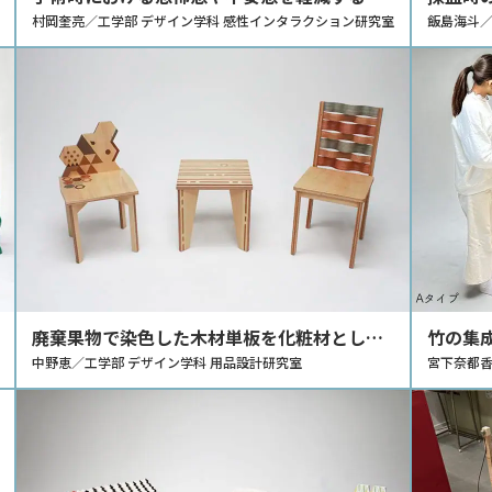
ール
村岡奎亮／工学部 デザイン学科 感性インタラクション研究室
ラクシ
飯島海斗／
廃棄果物で染色した木材単板を化粧材とした
竹の集
椅子のデザイン
中野恵／工学部 デザイン学科 用品設計研究室
宮下奈都香