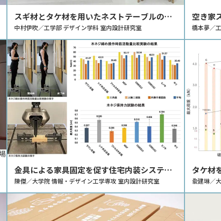
スギ材とタケ材を用いたネストテーブルのデ
空き家
ザイン
中村伊吹／工学部 デザイン学科 室内設計研究室
所「み
橋本夢／工
金具による家具固定を促す住宅内装システム
タケ材
開発のための基礎的研究
陳傑／大学院 情報・デザイン工学専攻 室内設計研究室
への応
兪建琳／大