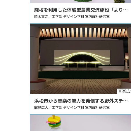
廃校を利用した体験型農業交流施設「よりど
ころ」の提案
勝木富之／工学部 デザイン学科 室内設計研究室
浜松市から音楽の魅力を発信する野外ステー
ジの提案
舘野広大／工学部 デザイン学科 室内設計研究室