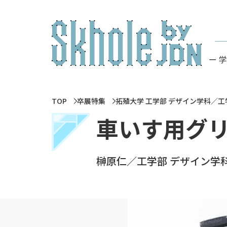
ー 
TOP
卒展特集
拓殖大学 工学部 デザイン学科／
車いす用グ
榊原仁／工学部 デザイン学