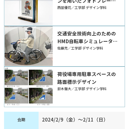
ンを用いたフォトフレーム
の制作
西並優花／工学部 デザイン学科
交通安全技術向上のための
HMD自転車シミュレータを
用いた走行体験
佐藤充／工学部 デザイン学科
荷役場専用駐車スペースの
路面標示デザイン
鈴木徹大／工学部 デザイン学科
2024/2/9（金）～2/11（日）
会期