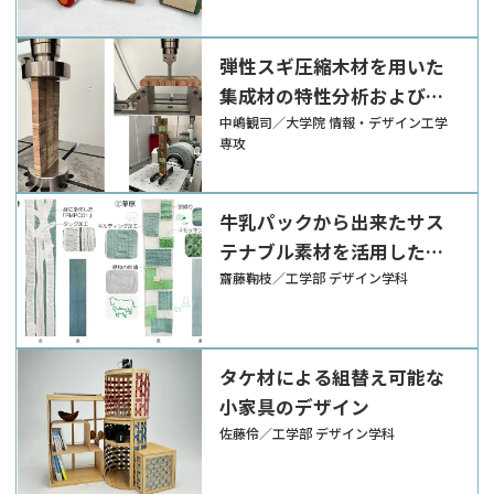
弾性スギ圧縮木材を用いた
集成材の特性分析および転
倒リスク軽減家具への応用
中嶋観司／大学院 情報・デザイン工学
専攻
牛乳パックから出来たサス
テナブル素材を活用したイ
ンテリアアイテムの提案
齋藤鞠枝／工学部 デザイン学科
タケ材による組替え可能な
小家具のデザイン
佐藤伶／工学部 デザイン学科