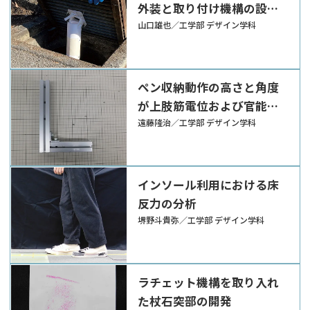
外装と取り付け機構の設計
提案
山口雄也／工学部 デザイン学科
ペン収納動作の高さと角度
が上肢筋電位および官能評
価に与える影響分析
遠藤隆治／工学部 デザイン学科
インソール利用における床
反力の分析
堺野斗貴弥／工学部 デザイン学科
ラチェット機構を取り入れ
た杖石突部の開発