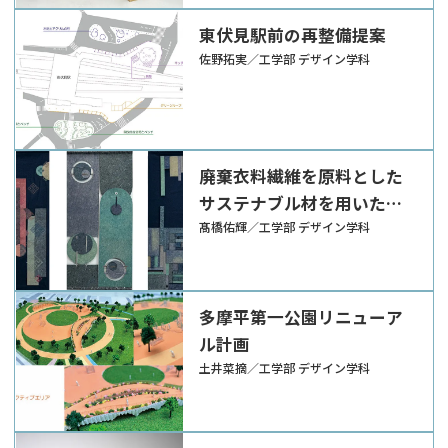
東伏見駅前の再整備提案
佐野拓実／工学部 デザイン学科
廃棄衣料繊維を原料とした
サステナブル材を用いたイ
ンテリアアイテムの制作
髙橋佑輝／工学部 デザイン学科
多摩平第一公園リニューア
ル計画
土井菜摘／工学部 デザイン学科