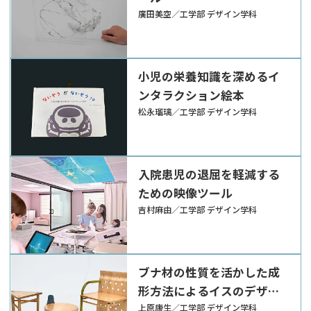
廣田美空／工学部 デザイン学科
小児の栄養知識を深めるイ
ンタラクション絵本
松永瑠璃／工学部 デザイン学科
入院患児の退屈を軽減する
ための映像ツール
吉村麻由／工学部 デザイン学科
ブナ材の性質を活かした成
形方法によるイスのデザイ
ン
上原康生／工学部 デザイン学科