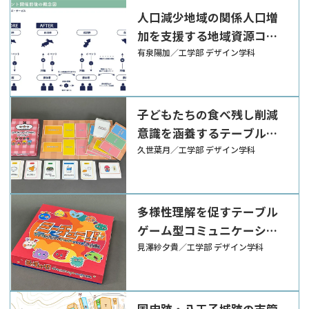
人口減少地域の関係人口増
加を支援する地域資源コン
テンツデザインの枠組み
有泉陽加／工学部 デザイン学科
子どもたちの食べ残し削減
意識を涵養するテーブルゲ
ーム『きゅうしょくとうば
久世葉月／工学部 デザイン学科
んマイスター』
多様性理解を促すテーブル
ゲーム型コミュニケーショ
ンツール『ミーチュー!! ワ
見澤紗夕貴／工学部 デザイン学科
クワクドキドキ?! ハッピー
フレンズ大作戦』
国史跡・八王子城跡の市管