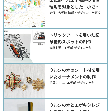
理地を対象とした「小さな
拠点」化構想と環境整備
尚偉／大学院 情報・デザイン工学専攻
トリックアートを用いた記
念撮影スポットの制作
齋藤主税／工学部 デザイン学科
ウルシの木のシート材を用
いたオーナメントの制作
手塚さくら／工学部 デザイン学科
ウルシの木とエポキシレジ