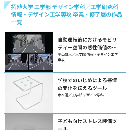
拓殖大学 工学部 デザイン学科／工学研究科
情報・デザイン工学専攻 卒業・修了展の作品
一覧
自動運転後におけるモビリ
ティー空間の感性価値の考
案
平山敦大／大学院 情報・デザイン工学
専攻
学校でのいじめによる感情
の変化を伝えるツール
木本開／工学部 デザイン学科
子ども向けストレス評価ツ
ール