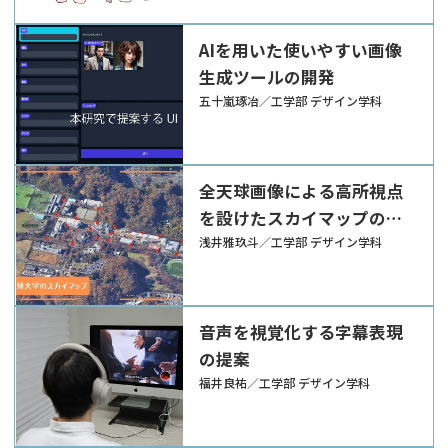
AIを用いた使いやすい画像
生成ツールの開発
五十嵐琢冶／工学部 デザイン学科
全天球画像による高所視点
を設けたスカイマップの提
案
浅井雅玖斗／工学部 デザイン学科
音声を視覚化する字幕表現
の提案
福井良祐／工学部 デザイン学科