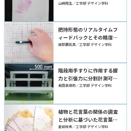
山崎翔生／工学部 デザイン学科
把持形態のリアルタイムフ
ィードバックとその精度向
上に関する研究
與那覇拓真／工学部 デザイン学科
階段用手すりに作用する握
力と引張力に分割計測可能
なアルゴリズムの開発
長田楽瑛莉／工学部 デザイン学科
植物と花言葉の関係の調査
と分析に基づいた花言葉の
可視化
倉前咲希／工学部 デザイン学科