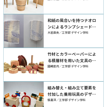
和紙の風合いを持つナオロ
ンによるランプシェードの
提案
大岩直央／工学部 デザイン学科
竹材とカラーペーパーによ
る積層材を用いた文具のデ
ザイン
國嶋菜月／工学部 デザイン学科
組み替え・組み立て要素を
付加した乗用玩具のデザイ
ン
張嘉洋／工学部 デザイン学科