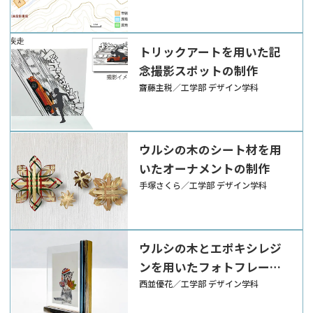
トリックアートを用いた記
念撮影スポットの制作
齋藤主税／工学部 デザイン学科
ウルシの木のシート材を用
いたオーナメントの制作
手塚さくら／工学部 デザイン学科
ウルシの木とエポキシレジ
ンを用いたフォトフレーム
の制作
西並優花／工学部 デザイン学科