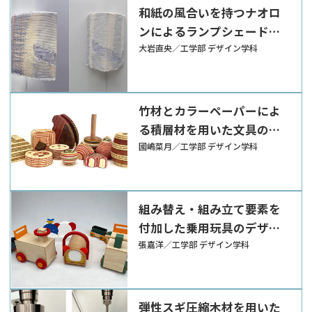
和紙の風合いを持つナオロ
ンによるランプシェードの
提案
大岩直央／工学部 デザイン学科
竹材とカラーペーパーによ
る積層材を用いた文具のデ
ザイン
國嶋菜月／工学部 デザイン学科
組み替え・組み立て要素を
付加した乗用玩具のデザイ
ン
張嘉洋／工学部 デザイン学科
弾性スギ圧縮木材を用いた