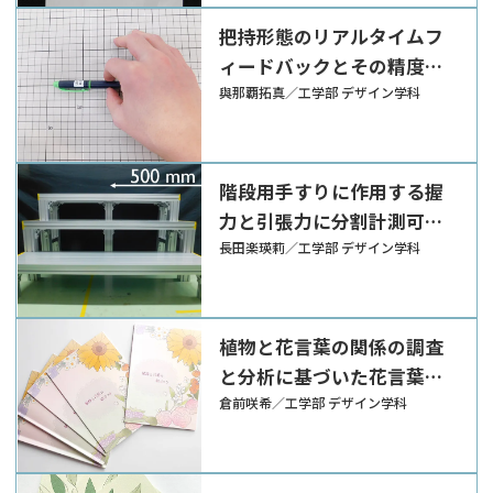
把持形態のリアルタイムフ
ィードバックとその精度向
上に関する研究
與那覇拓真／工学部 デザイン学科
階段用手すりに作用する握
力と引張力に分割計測可能
なアルゴリズムの開発
長田楽瑛莉／工学部 デザイン学科
植物と花言葉の関係の調査
と分析に基づいた花言葉の
可視化
倉前咲希／工学部 デザイン学科