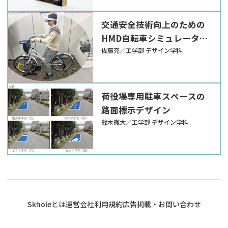
交通安全技術向上のための
HMD自転車シミュレータを
用いた走行体験
佐藤充／工学部 デザイン学科
荷役場専用駐車スペースの
路面標示デザイン
鈴木徹大／工学部 デザイン学科
Skholeとは
運営会社
利用規約
広告掲載・お問い合わせ