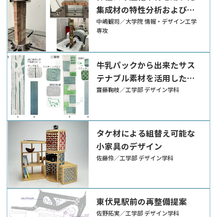
集成材の特性分析および転
倒リスク軽減家具への応用
中嶋観司／大学院 情報・デザイン工学
専攻
牛乳パックから出来たサス
テナブル素材を活用したイ
ンテリアアイテムの提案
齋藤鞠枝／工学部 デザイン学科
タケ材による組替え可能な
小家具のデザイン
佐藤伶／工学部 デザイン学科
東伏見駅前の再整備提案
佐野拓実／工学部 デザイン学科