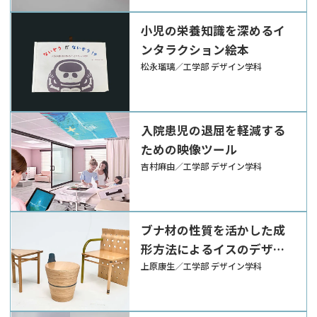
小児の栄養知識を深めるイ
ンタラクション絵本
松永瑠璃／工学部 デザイン学科
入院患児の退屈を軽減する
ための映像ツール
吉村麻由／工学部 デザイン学科
ブナ材の性質を活かした成
形方法によるイスのデザイ
ン
上原康生／工学部 デザイン学科