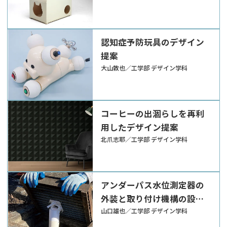
認知症予防玩具のデザイン
提案
大山敦也／工学部 デザイン学科
コーヒーの出涸らしを再利
用したデザイン提案
北爪志耶／工学部 デザイン学科
アンダーパス水位測定器の
外装と取り付け機構の設計
提案
山口雄也／工学部 デザイン学科