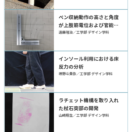
ペン収納動作の高さと角度
が上肢筋電位および官能評
価に与える影響分析
遠藤隆治／工学部 デザイン学科
インソール利用における床
反力の分析
堺野斗貴弥／工学部 デザイン学科
ラチェット機構を取り入れ
た杖石突部の開発
山崎翔生／工学部 デザイン学科