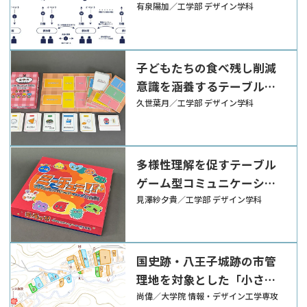
テンツデザインの枠組み
有泉陽加／工学部 デザイン学科
子どもたちの食べ残し削減
意識を涵養するテーブルゲ
ーム『きゅうしょくとうば
久世葉月／工学部 デザイン学科
んマイスター』
多様性理解を促すテーブル
ゲーム型コミュニケーショ
ンツール『ミーチュー!! ワ
見澤紗夕貴／工学部 デザイン学科
クワクドキドキ?! ハッピー
フレンズ大作戦』
国史跡・八王子城跡の市管
理地を対象とした「小さな
拠点」化構想と環境整備
尚偉／大学院 情報・デザイン工学専攻