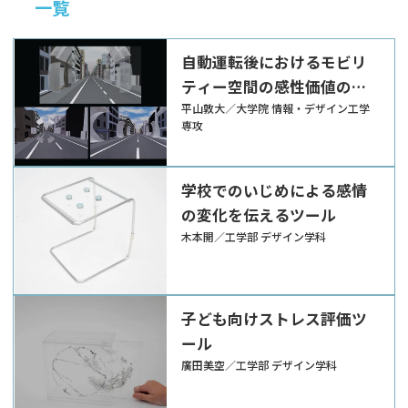
一覧
自動運転後におけるモビリ
ティー空間の感性価値の考
案
平山敦大／大学院 情報・デザイン工学
専攻
学校でのいじめによる感情
の変化を伝えるツール
木本開／工学部 デザイン学科
子ども向けストレス評価ツ
ール
廣田美空／工学部 デザイン学科