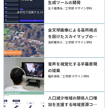
生成ツールの開発
五十嵐琢冶／工学部 デザイン学科
全天球画像による高所視点
を設けたスカイマップの提
案
浅井雅玖斗／工学部 デザイン学科
音声を視覚化する字幕表現
の提案
福井良祐／工学部 デザイン学科
人口減少地域の関係人口増
加を支援する地域資源コン