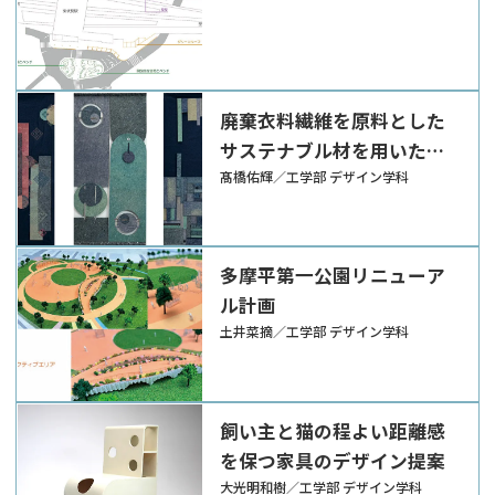
廃棄衣料繊維を原料とした
サステナブル材を用いたイ
ンテリアアイテムの制作
髙橋佑輝／工学部 デザイン学科
多摩平第一公園リニューア
ル計画
土井菜摘／工学部 デザイン学科
飼い主と猫の程よい距離感
を保つ家具のデザイン提案
大光明和樹／工学部 デザイン学科