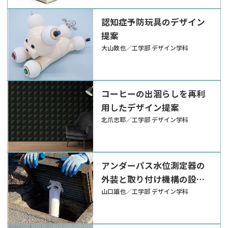
認知症予防玩具のデザイン
提案
大山敦也／工学部 デザイン学科
コーヒーの出涸らしを再利
用したデザイン提案
北爪志耶／工学部 デザイン学科
アンダーパス水位測定器の
外装と取り付け機構の設計
提案
山口雄也／工学部 デザイン学科