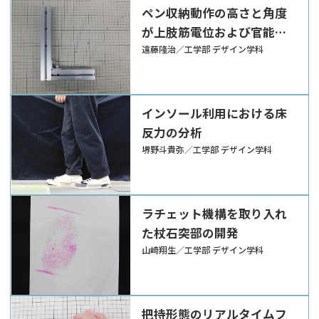
ペン収納動作の高さと角度
が上肢筋電位および官能評
価に与える影響分析
遠藤隆治／工学部 デザイン学科
インソール利用における床
反力の分析
堺野斗貴弥／工学部 デザイン学科
ラチェット機構を取り入れ
た杖石突部の開発
山崎翔生／工学部 デザイン学科
把持形態のリアルタイムフ