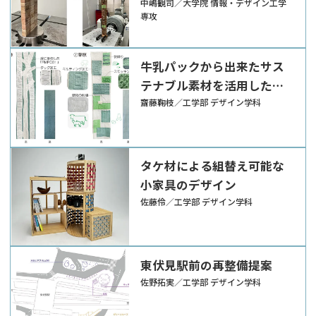
倒リスク軽減家具への応用
中嶋観司／大学院 情報・デザイン工学
専攻
牛乳パックから出来たサス
テナブル素材を活用したイ
ンテリアアイテムの提案
齋藤鞠枝／工学部 デザイン学科
タケ材による組替え可能な
小家具のデザイン
佐藤伶／工学部 デザイン学科
東伏見駅前の再整備提案
佐野拓実／工学部 デザイン学科