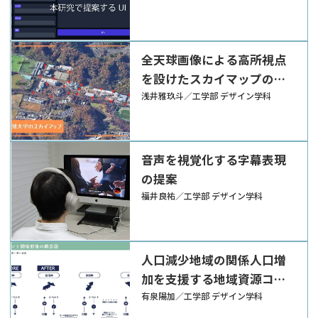
全天球画像による高所視点
を設けたスカイマップの提
案
浅井雅玖斗／工学部 デザイン学科
音声を視覚化する字幕表現
の提案
福井良祐／工学部 デザイン学科
人口減少地域の関係人口増
加を支援する地域資源コン
テンツデザインの枠組み
有泉陽加／工学部 デザイン学科