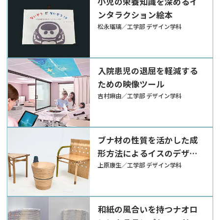
小児の栄養知識を深めるイ
ンタラクション絵本
松永瑠璃／工学部 デザイン学科
入院患児の退屈を軽減する
ための映像ツール
吉村麻由／工学部 デザイン学科
ブナ材の性質を活かした成
形方法によるイスのデザイ
ン
上原康生／工学部 デザイン学科
和紙の風合いを持つナオロ