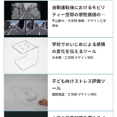
自動運転後におけるモビリ
ティー空間の感性価値の考
案
平山敦大／大学院 情報・デザイン工学
専攻
学校でのいじめによる感情
の変化を伝えるツール
木本開／工学部 デザイン学科
子ども向けストレス評価ツ
ール
廣田美空／工学部 デザイン学科