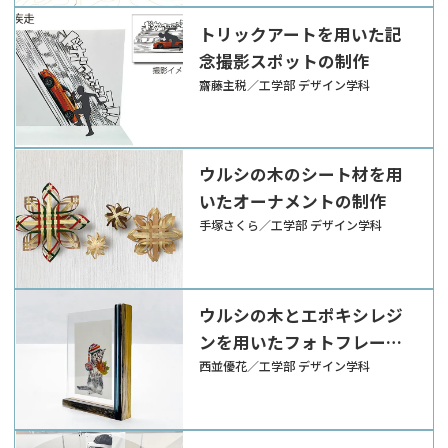
トリックアートを用いた記
念撮影スポットの制作
齋藤主税／工学部 デザイン学科
ウルシの木のシート材を用
いたオーナメントの制作
手塚さくら／工学部 デザイン学科
ウルシの木とエポキシレジ
ンを用いたフォトフレーム
の制作
西並優花／工学部 デザイン学科