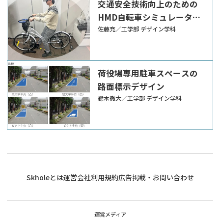
交通安全技術向上のための
HMD自転車シミュレータを
用いた走行体験
佐藤充／工学部 デザイン学科
荷役場専用駐車スペースの
路面標示デザイン
鈴木徹大／工学部 デザイン学科
Skholeとは
運営会社
利用規約
広告掲載・お問い合わせ
運営メディア