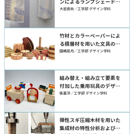
ンによるランプシェードの
提案
大岩直央／工学部 デザイン学科
竹材とカラーペーパーによ
る積層材を用いた文具のデ
ザイン
國嶋菜月／工学部 デザイン学科
組み替え・組み立て要素を
付加した乗用玩具のデザイ
ン
張嘉洋／工学部 デザイン学科
弾性スギ圧縮木材を用いた
集成材の特性分析および転