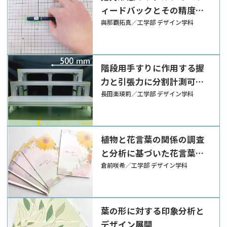
ィードバックとその精度向
上に関する研究
與那覇拓真／工学部 デザイン学科
階段用手すりに作用する握
力と引張力に分割計測可能
なアルゴリズムの開発
長田楽瑛莉／工学部 デザイン学科
植物と花言葉の関係の調査
と分析に基づいた花言葉の
可視化
倉前咲希／工学部 デザイン学科
葉の形に対する印象分析と
デザイン展開