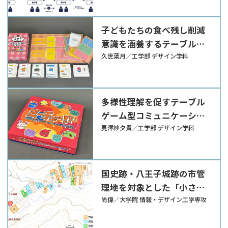
子どもたちの食べ残し削減
意識を涵養するテーブルゲ
ーム『きゅうしょくとうば
久世葉月／工学部 デザイン学科
んマイスター』
多様性理解を促すテーブル
ゲーム型コミュニケーショ
ンツール『ミーチュー!! ワ
見澤紗夕貴／工学部 デザイン学科
クワクドキドキ?! ハッピー
フレンズ大作戦』
国史跡・八王子城跡の市管
理地を対象とした「小さな
拠点」化構想と環境整備
尚偉／大学院 情報・デザイン工学専攻