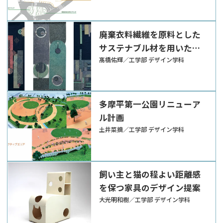
廃棄衣料繊維を原料とした
サステナブル材を用いたイ
ンテリアアイテムの制作
髙橋佑輝／工学部 デザイン学科
多摩平第一公園リニューア
ル計画
土井菜摘／工学部 デザイン学科
飼い主と猫の程よい距離感
を保つ家具のデザイン提案
大光明和樹／工学部 デザイン学科